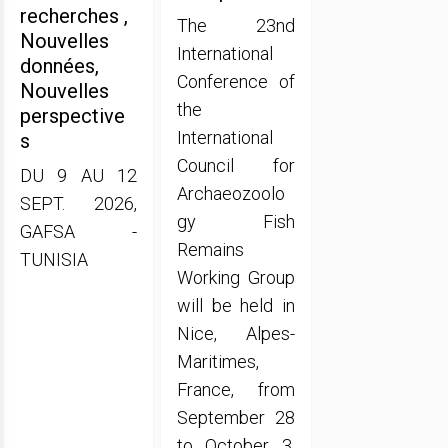
recherches ,
The 23nd
Nouvelles
International
données,
Conference of
Nouvelles
the
perspective
International
s
Council for
DU 9 AU 12
Archaeozoolo
SEPT. 2026,
gy Fish
GAFSA -
Remains
TUNISIA
Working Group
will be held in
Nice, Alpes-
Maritimes,
France, from
September 28
to October 3,