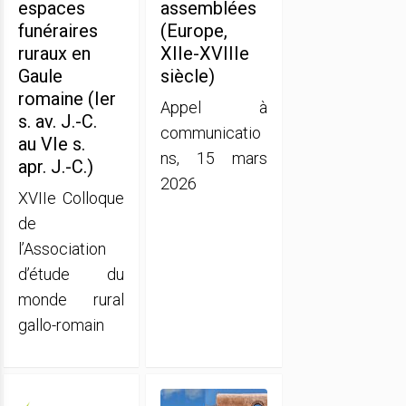
espaces
assemblées
funéraires
(Europe,
ruraux en
XIIe-XVIIIe
Gaule
siècle)
romaine (Ier
Appel à
s. av. J.-C.
communicatio
au VIe s.
ns, 15 mars
apr. J.-C.)
2026
XVIIe Colloque
de
l’Association
d’étude du
monde rural
gallo-romain