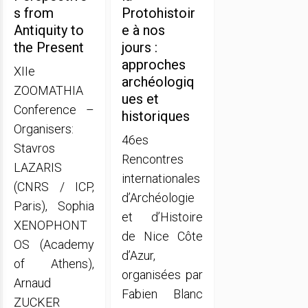
s from
Protohistoir
Antiquity to
e à nos
the Present
jours :
approches
XIIe
archéologiq
ZOOMATHIA
ues et
Conference –
historiques
Organisers:
46es
Stavros
Rencontres
LAZARIS
internationales
(CNRS / ICP,
d’Archéologie
Paris), Sophia
et d’Histoire
XENOPHONT
de Nice Côte
OS (Academy
d’Azur,
of Athens),
organisées par
Arnaud
Fabien Blanc
ZUCKER