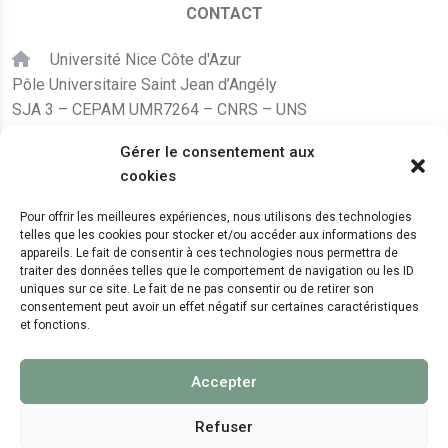
CONTACT
Université Nice Côte d'Azur
Pôle Universitaire Saint Jean d’Angély
SJA 3 – CEPAM UMR7264 – CNRS – UNS
24, avenue des Diables Bleus
Gérer le consentement aux
F – 06300 Nice
cookies
karine.fleurot@cnrs.fr
Pour offrir les meilleures expériences, nous utilisons des technologies
telles que les cookies pour stocker et/ou accéder aux informations des
+33 (0)4 89 15 24 08
appareils. Le fait de consentir à ces technologies nous permettra de
traiter des données telles que le comportement de navigation ou les ID
uniques sur ce site. Le fait de ne pas consentir ou de retirer son
LE CEPAM EST HÉBERGÉ PAR
consentement peut avoir un effet négatif sur certaines caractéristiques
et fonctions.
Accepter
Refuser