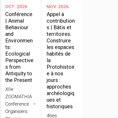
oct. 2026
nov. 2026
Conférence
Appel à
| Animal
contribution
Behaviour
s | Bâtis et
and
territoires.
Environmen
Construire
ts:
les espaces
Ecological
habités de
Perspective
la
s from
Protohistoir
Antiquity to
e à nos
the Present
jours :
approches
XIIe
archéologiq
ZOOMATHIA
ues et
Conference –
historiques
Organisers:
46es