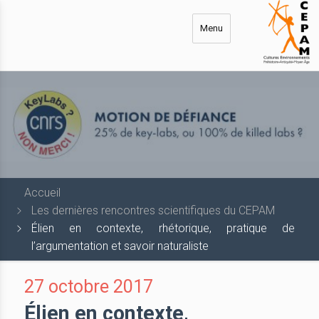
Aller
au
Menu
contenu
principal
Accueil
Les dernières rencontres scientifiques du CEPAM
Élien en contexte, rhétorique, pratique de
l’argumentation et savoir naturaliste
27 octobre 2017
Élien en contexte,