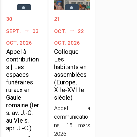
30
21
sept.
03
oct.
22
oct. 2026
oct. 2026
Appel à
Colloque |
contribution
Les
s | Les
habitants en
espaces
assemblées
funéraires
(Europe,
ruraux en
XIIe-XVIIIe
Gaule
siècle)
romaine (Ier
Appel à
s. av. J.-C.
communicatio
au VIe s.
ns, 15 mars
apr. J.-C.)
2026