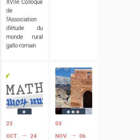
XVIIe Colloque
de
l’Association
d’étude du
monde rural
gallo-romain
23
03
oct.
24
nov.
06