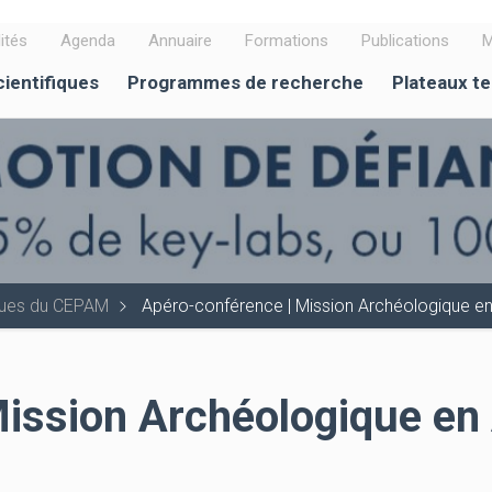
ités
Agenda
Annuaire
Formations
Publications
M
cientifiques
Programmes de recherche
Plateaux t
iques du CEPAM
Apéro-conférence | Mission Archéologique en 
ission Archéologique en 