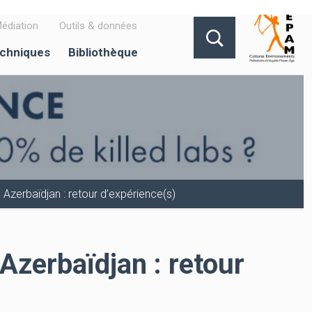
édiation
Outils & données
echniques
Bibliothèque
Azerbaïdjan : retour d’expérience(s)
Azerbaïdjan : retour