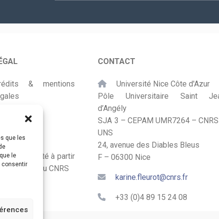
mail
*
ÉGAL
CONTACT
rédits & mentions
Université Nice Côte d'Azur
égales
Pôle Universitaire Saint Je
d’Angély
lan du site
SJA 3 – CEPAM UMR7264 – CNRS
UNS
ccessibilité
es que les
24, avenue des Diables Bleus
de
onçu et adapté à partir
que le
F – 06300 Nice
s consentir
u Kit Labos du CNRS
karine.fleurot@cnrs.fr
+33 (0)4 89 15 24 08
férences