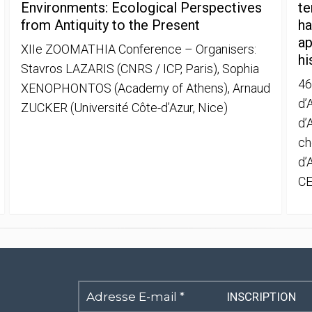
Environments: Ecological Perspectives
te
from Antiquity to the Present
ha
ap
XIIe ZOOMATHIA Conference – Organisers:
hi
Stavros LAZARIS (CNRS / ICP, Paris), Sophia
46
XENOPHONTOS (Academy of Athens), Arnaud
d’
ZUCKER (Université Côte-d’Azur, Nice)
d’
ch
d’
CE
Adresse
E-