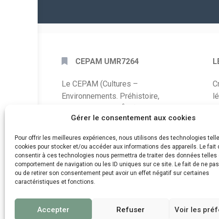
CEPAM UMR7264
L
Le CEPAM (Cultures –
C
Environnements. Préhistoire,
l
Antiquité, Moyen Âge) est une unité
P
Gérer le consentement aux cookies
mixte de recherche CNRS – UNS qui
développe des recherches autour de
A
Pour offrir les meilleures expériences, nous utilisons des technologies tell
la connaissance des sociétés du
cookies pour stocker et/ou accéder aux informations des appareils. Le fait 
C
consentir à ces technologies nous permettra de traiter des données telles 
passé, de leurs modes de
comportement de navigation ou les ID uniques sur ce site. Le fait de ne pa
d
fonctionnement, de leur évolution et
ou de retirer son consentement peut avoir un effet négatif sur certaines
de leur relation à l’environnement.
caractéristiques et fonctions.
Accepter
Refuser
Voir les pré