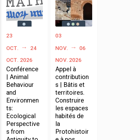
23
03
oct.
24
nov.
06
oct. 2026
nov. 2026
Conférence
Appel à
| Animal
contribution
Behaviour
s | Bâtis et
and
territoires.
Environmen
Construire
ts:
les espaces
Ecological
habités de
Perspective
la
s from
Protohistoir
Antiquity to
e à nos