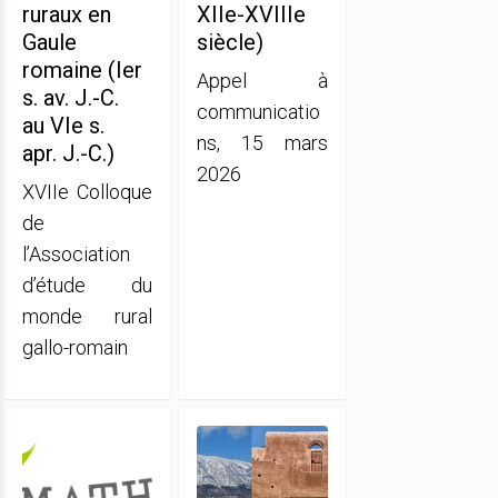
ruraux en
XIIe-XVIIIe
Gaule
siècle)
romaine (Ier
Appel à
s. av. J.-C.
communicatio
au VIe s.
ns, 15 mars
apr. J.-C.)
2026
XVIIe Colloque
de
l’Association
d’étude du
monde rural
gallo-romain