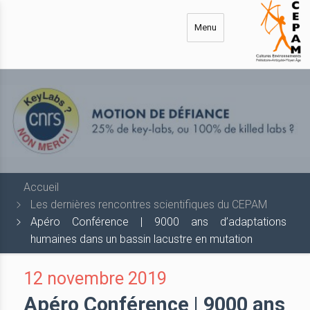
Aller
au
Menu
contenu
principal
Accueil
Les dernières rencontres scientifiques du CEPAM
Apéro Conférence | 9000 ans d’adaptations
humaines dans un bassin lacustre en mutation
12 novembre 2019
Apéro Conférence | 9000 ans