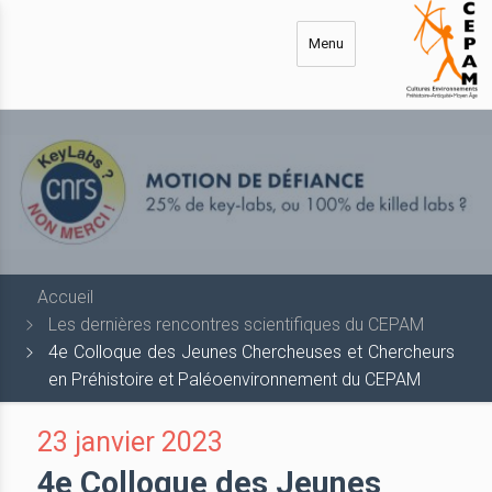
Aller
au
Menu
contenu
principal
Accueil
Les dernières rencontres scientifiques du CEPAM
4e Colloque des Jeunes Chercheuses et Chercheurs
en Préhistoire et Paléoenvironnement du CEPAM
23 janvier 2023
4e Colloque des Jeunes