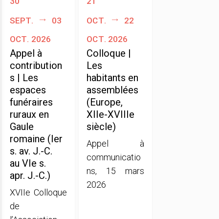
sept.
03
oct.
22
oct. 2026
oct. 2026
Appel à
Colloque |
contribution
Les
s | Les
habitants en
espaces
assemblées
funéraires
(Europe,
ruraux en
XIIe-XVIIIe
Gaule
siècle)
romaine (Ier
Appel à
s. av. J.-C.
communicatio
au VIe s.
ns, 15 mars
apr. J.-C.)
2026
XVIIe Colloque
de