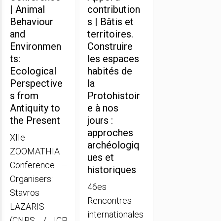
| Animal
contribution
Behaviour
s | Bâtis et
and
territoires.
Environmen
Construire
ts:
les espaces
Ecological
habités de
Perspective
la
s from
Protohistoir
Antiquity to
e à nos
the Present
jours :
approches
XIIe
archéologiq
ZOOMATHIA
ues et
Conference –
historiques
Organisers:
46es
Stavros
Rencontres
LAZARIS
internationales
(CNRS / ICP,