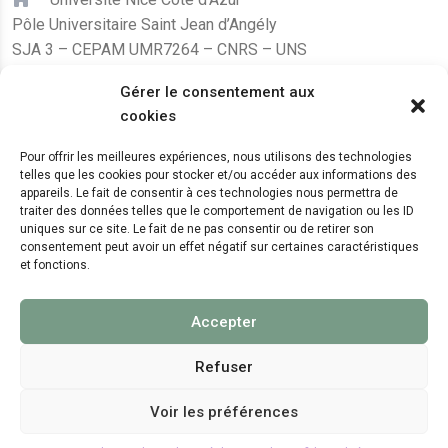
Pôle Universitaire Saint Jean d’Angély
SJA 3 – CEPAM UMR7264 – CNRS – UNS
24, avenue des Diables Bleus
Gérer le consentement aux
F – 06300 Nice
cookies
karine.fleurot@cnrs.fr
Pour offrir les meilleures expériences, nous utilisons des technologies
telles que les cookies pour stocker et/ou accéder aux informations des
+33 (0)4 89 15 24 08
appareils. Le fait de consentir à ces technologies nous permettra de
traiter des données telles que le comportement de navigation ou les ID
uniques sur ce site. Le fait de ne pas consentir ou de retirer son
LE CEPAM EST HÉBERGÉ PAR
consentement peut avoir un effet négatif sur certaines caractéristiques
et fonctions.
Accepter
Refuser
Voir les préférences
© 2024 Copyright:
CEPAM UMR7264, CNRS, CNRS
WebKit