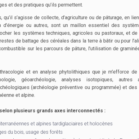
ges et des pratiques qu’ils permettent.
 qu’il s’agisse de collecte, d’agriculture ou de pâturage, en li
on d’énergie ou autres, sont un maillon essentiel des systè
rocher les systèmes techniques, agricoles ou pastoraux, et de
restes de battage des céréales dans la terre à bâtir ou pour l’a
ombustible sur les parcours de pâture, l’utilisation de graminé
acologie et en analyse phytolithiques que je m’efforce de
oologie, géoarchéologie, analyses isotopiques, autres 
rchéologiques (archéologie préventive ou programmée) et des
néenne et alpine.
elon plusieurs grands axes interconnectés :
rranéennes et alpines tardiglaciaires et holocènes
ages du bois, usage des forêts