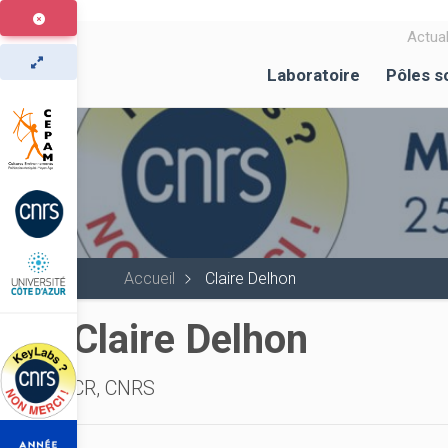
Aller
au
Actual
contenu
Laboratoire
Pôles s
principal
Accueil
Claire Delhon
Claire Delhon
CR, CNRS