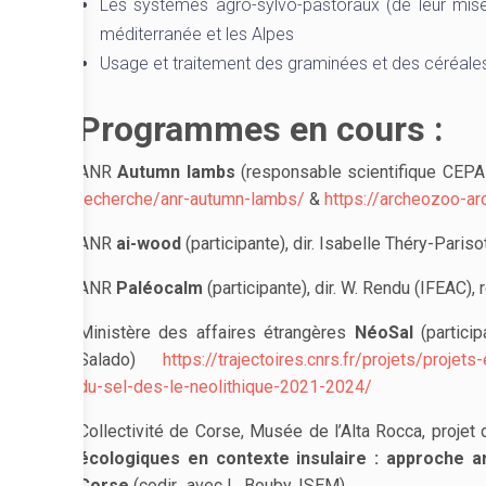
Les systèmes agro-sylvo-pastoraux (de leur mise
méditerranée et les Alpes
Usage et traitement des graminées et des céréales 
Programmes en cours :
ANR
Autumn lambs
(responsable scientifique CEPA
recherche/anr-autumn-lambs/
&
https://archeozoo-a
ANR
ai-wood
(participante), dir. Isabelle Théry-Paris
ANR
Paléocalm
(participante), dir. W. Rendu (IFEAC)
Ministère des affaires étrangères
NéoSal
(particip
Salado)
https://trajectoires.cnrs.fr/projets/proj
du-sel-des-le-neolithique-2021-2024/
Collectivité de Corse, Musée de l’Alta Rocca, projet
écologiques en contexte insulaire : approche a
Corse
(codir., avec L. Bouby, ISEM).