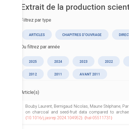
Extrait de la production scien
Filtrez par type
ARTICLES
CHAPITRES D'OUVRAGE
DIREC
Ou filtrez par année
2025
2024
2023
2022
2012
2011
AVANT 2011
Article(s)
Bouby Laurent, Bernigaud Nicolas, Maune Stéphane, Parad
on charcoal and seed-fruit data compared to archaeo
⟨10.1016/j.jasrep.2024.104952⟩
.
⟨hal-05511731⟩