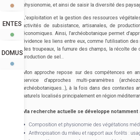
physionomie, et ainsi de saisir la diversité des paysa
L’exploitation et la gestion des ressources végétales,
ENTES
activités de subsistance, artisanales, de producti
économiques. Ainsi, l’archéobotanique permet d’app
évidence les liens entre eux, comme l’utilisation des 
des troupeaux, la fumure des champs, la récolte de c
DOMUS
production de sel…
Mon approche repose sur des compétences en anthr
service d’approches multi-paramètres (archéoz
archéobotaniques…), à la fois dans des contextes a
naturels localisés principalement en région méditerra
Ma recherche actuelle se développe notamment s
Composition et physionomie des végétations médite
Anthropisation du milieu et rapport aux forêts : us