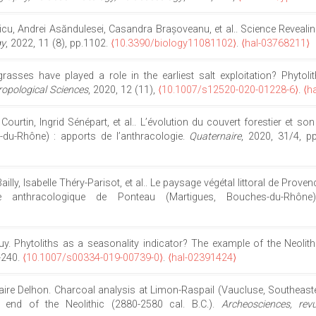
nicu, Andrei Asăndulesei, Casandra Brașoveanu, et al.. Science Reveali
gy
, 2022, 11 (8), pp.1102.
⟨10.3390/biology11081102⟩
.
⟨hal-03768211⟩
grasses have played a role in the earliest salt exploitation? Phytoli
ropological Sciences
, 2020, 12 (11),
⟨10.1007/s12520-020-01228-6⟩
.
⟨h
 Courtin, Ingrid Sénépart, et al.. L’évolution du couvert forestier et so
-du-Rhône) : apports de l’anthracologie.
Quaternaire
, 2020, 31/4, p
illy, Isabelle Théry-Parisot, et al.. Le paysage végétal littoral de Prove
ude anthracologique de Ponteau (Martigues, Bouches-du-Rhôn
uy. Phytoliths as a seasonality indicator? The example of the Neolit
9-240.
⟨10.1007/s00334-019-00739-0⟩
.
⟨hal-02391424⟩
, Claire Delhon. Charcoal analysis at Limon-Raspail (Vaucluse, Southeas
end of the Neolithic (2880-2580 cal. B.C.).
Archeosciences, rev