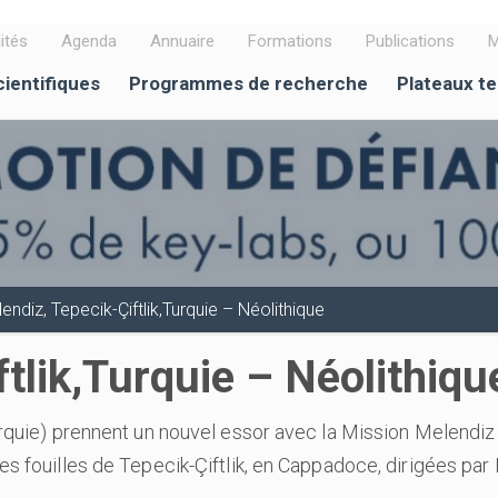
ités
Agenda
Annuaire
Formations
Publications
M
cientifiques
Programmes de recherche
Plateaux t
endiz, Tepecik-Çiftlik,Turquie – Néolithique
tlik,Turquie – Néolithiqu
Turquie) prennent un nouvel essor avec la Mission Melend
 fouilles de Tepecik-Çiftlik, en Cappadoce, dirigées par E