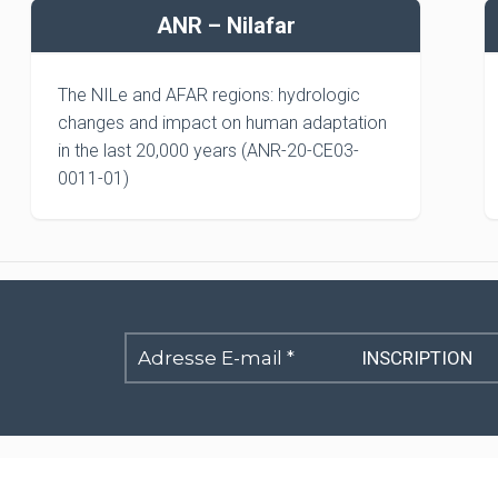
ANR – Nilafar
The NILe and AFAR regions: hydrologic
changes and impact on human adaptation
in the last 20,000 years (ANR-20-CE03-
0011-01)
Adresse
E-
mail
*