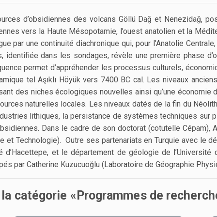
 sources d’obsidiennes des volcans Göllü Dağ et Nenezidağ, po
nnes vers la Haute Mésopotamie, l’ouest anatolien et la Méditerra
ngue par une continuité diachronique qui, pour l’Anatolie Central
s, identifiée dans les sondages, révèle une première phase d’
quence permet d’appréhender les processus culturels, économiq
mique tel Aşıklı Höyük vers 7400 BC cal. Les niveaux anciens 
ant des niches écologiques nouvelles ainsi qu’une économie d
ssources naturelles locales. Les niveaux datés de la fin du Néoli
dustries lithiques, la persistance de systèmes techniques sur p
sidiennes. Dans le cadre de son doctorat (cotutelle Cépam), Al
et Technologie). Outre ses partenariats en Turquie avec le dépa
té d’Hacettepe, et le département de géologie de l’Université
s par Catherine Kuzucuoğlu (Laboratoire de Géographie Physiq
s la catégorie «Programmes de recherch