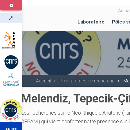
Aller
au
Actual
contenu
Laboratoire
Pôles s
principal
Accueil
Programmes de recherche
Mel
Melendiz, Tepecik-Çif
Les recherches sur le Néolithique d’Anatolie (
CEPAM) qui vient conforter notre présence sur les