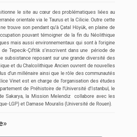
sitionne le site au cœur des problématiques liées au
née orientale via le Taurus et la Cilicie. Outre cette
e, ne trouve son pendant qu’à Çatal Höyük, en plaine de
occupation pouvant témoigner de la fin du Néolithique
ues mais aussi environnementaux qui sont à l’origine
de Tepecik-Çiftlik s’inscrivent dans une période de
e subsistance reposant sur une grande diversité des
thique et du Chalcolithique Ancien ouvrent de nouvelles
lus d’un millénaire ainsi que le rôle des communautés
ice Vinet est en charge de l’organisation des études
rtement de Préhistoire de l’Université d’Istanbul, le
 de Sakarya, la Mission Melendiz collabore avec les
ue-LGP) et Damase Mouralis (Université de Rouen).
e»