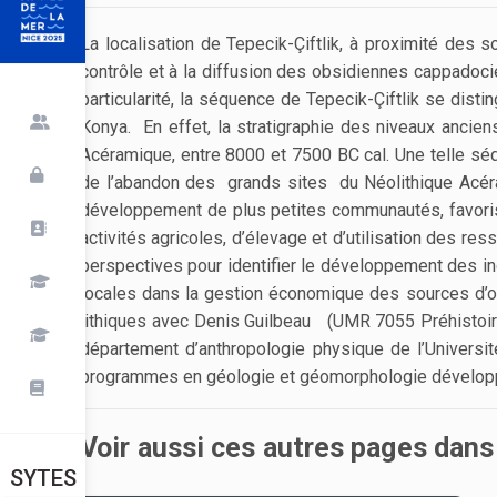
La localisation de Tepecik-Çiftlik, à proximité des
contrôle et à la diffusion des obsidiennes cappadocie
particularité, la séquence de Tepecik-Çiftlik se disti
Konya. En effet, la stratigraphie des niveaux ancien
Acéramique, entre 8000 et 7500 BC cal. Une telle sé
de l’abandon des grands sites du Néolithique Acéra
développement de plus petites communautés, favoris
activités agricoles, d’élevage et d’utilisation des re
perspectives pour identifier le développement des in
locales dans la gestion économique des sources d’ob
lithiques avec Denis Guilbeau (UMR 7055 Préhistoire 
département d’anthropologie physique de l’Universi
programmes en géologie et géomorphologie développé
Voir aussi ces autres pages dan
SYTES