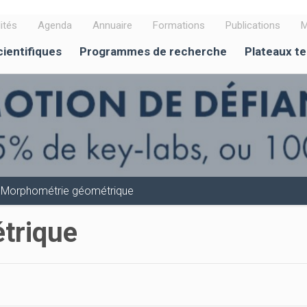
ités
Agenda
Annuaire
Formations
Publications
M
cientifiques
Programmes de recherche
Plateaux t
Morphométrie géométrique
trique