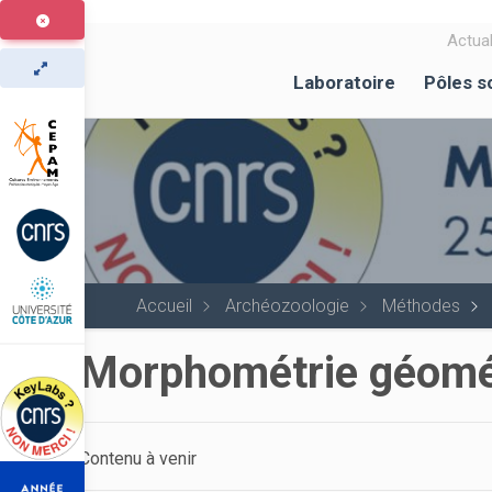
Aller
au
Actual
contenu
Laboratoire
Pôles s
principal
Accueil
Archéozoologie
Méthodes
Morphométrie géomé
Contenu à venir