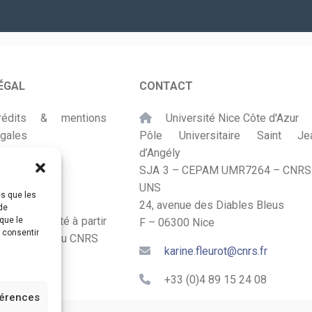
mail
*
ÉGAL
CONTACT
rédits & mentions
Université Nice Côte d'Azur
égales
Pôle Universitaire Saint Je
d’Angély
lan du site
SJA 3 – CEPAM UMR7264 – CNRS
UNS
ccessibilité
es que les
24, avenue des Diables Bleus
de
onçu et adapté à partir
que le
F – 06300 Nice
s consentir
u Kit Labos du CNRS
karine.fleurot@cnrs.fr
+33 (0)4 89 15 24 08
férences