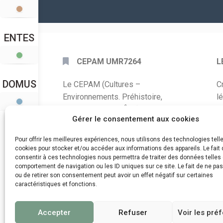
ENTES
CEPAM UMR7264
L
DOMUS
Le CEPAM (Cultures –
C
Environnements. Préhistoire,
l
Antiquité, Moyen Âge) est une unité
P
Gérer le consentement aux cookies
mixte de recherche CNRS – UNS qui
développe des recherches autour de
A
Pour offrir les meilleures expériences, nous utilisons des technologies tell
la connaissance des sociétés du
cookies pour stocker et/ou accéder aux informations des appareils. Le fait 
C
consentir à ces technologies nous permettra de traiter des données telles 
passé, de leurs modes de
comportement de navigation ou les ID uniques sur ce site. Le fait de ne pa
d
fonctionnement, de leur évolution et
ou de retirer son consentement peut avoir un effet négatif sur certaines
de leur relation à l’environnement.
caractéristiques et fonctions.
Accepter
Refuser
Voir les pré