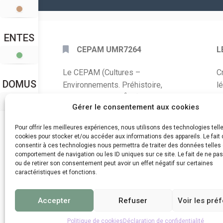
ENTES
CEPAM UMR7264
L
Le CEPAM (Cultures –
C
DOMUS
Environnements. Préhistoire,
l
Antiquité, Moyen Âge) est une unité
P
Gérer le consentement aux cookies
mixte de recherche CNRS – UNS qui
développe des recherches autour de
A
Pour offrir les meilleures expériences, nous utilisons des technologies tell
la connaissance des sociétés du
cookies pour stocker et/ou accéder aux informations des appareils. Le fait 
C
consentir à ces technologies nous permettra de traiter des données telles 
passé, de leurs modes de
comportement de navigation ou les ID uniques sur ce site. Le fait de ne pa
d
fonctionnement, de leur évolution et
ou de retirer son consentement peut avoir un effet négatif sur certaines
de leur relation à l’environnement.
caractéristiques et fonctions.
Accepter
Refuser
Voir les pré
Politique de cookies
Déclaration de confidentialité