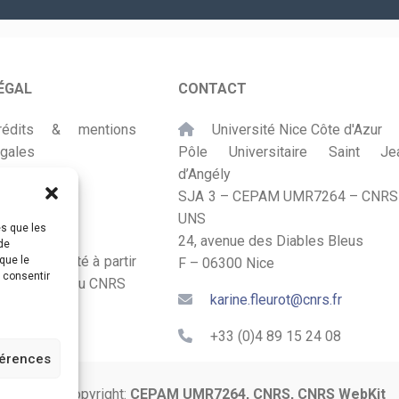
*
ÉGAL
CONTACT
rédits & mentions
Université Nice Côte d'Azur
égales
Pôle Universitaire Saint Je
d’Angély
lan du site
SJA 3 – CEPAM UMR7264 – CNRS
UNS
ccessibilité
es que les
24, avenue des Diables Bleus
de
onçu et adapté à partir
que le
F – 06300 Nice
s consentir
u Kit Labos du CNRS
karine.fleurot@cnrs.fr
+33 (0)4 89 15 24 08
férences
© 2024 Copyright:
CEPAM UMR7264, CNRS, CNRS WebKit