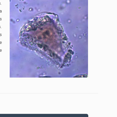
.
a
s
.
s
e
e