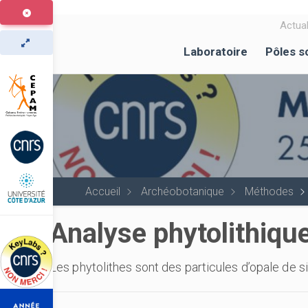
Aller
au
Actual
contenu
Laboratoire
Pôles s
principal
Accueil
Archéobotanique
Méthodes
Analyse phytolithiqu
Les phytolithes sont des particules d’opale de si