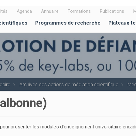
ités
Agenda
Annuaire
Formations
Publications
M
cientifiques
Programmes de recherche
Plateaux t
daire
Archives des actions de médiation scientifique
Méd
Valbonne)
n pour présenter les modules d’enseignement universitaire enca