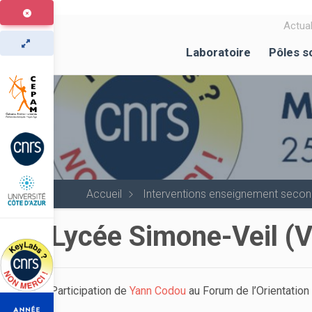
Aller
au
Actual
contenu
Laboratoire
Pôles s
principal
Accueil
Interventions enseignement secon
Lycée Simone-Veil (
Participation de
Yann Codou
au Forum de l’Orientatio