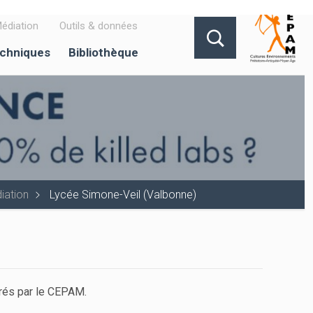
édiation
Outils & données
echniques
Bibliothèque
iation
Lycée Simone-Veil (Valbonne)
drés par le CEPAM.