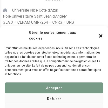
Université Nice Côte d'Azur
Pôle Universitaire Saint Jean d’Angély
SJA 3 – CEPAM UMR7264 – CNRS – UNS
24, avenue des Diables Bleus
Gérer le consentement aux
F – 06300 Nice
cookies
karine.fleurot@cnrs.fr
Pour offrir les meilleures expériences, nous utilisons des technologies
telles que les cookies pour stocker et/ou accéder aux informations des
+33 (0)4 89 15 24 08
appareils. Le fait de consentir à ces technologies nous permettra de
traiter des données telles que le comportement de navigation ou les ID
uniques sur ce site. Le fait de ne pas consentir ou de retirer son
LE CEPAM EST HÉBERGÉ PAR
consentement peut avoir un effet négatif sur certaines caractéristiques
et fonctions.
Accepter
Refuser