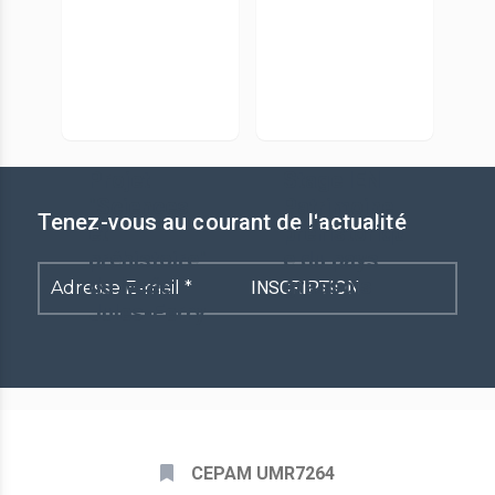
Projet
Stage IEN
"Sciences
Patrimoine
Tenez-vous au courant de l'actualité
et
préhistoriqu
préhistoire"
e du pays
du lycée
grassois
Adresse
Jules-Ferry
E-
mail
*
CEPAM UMR7264