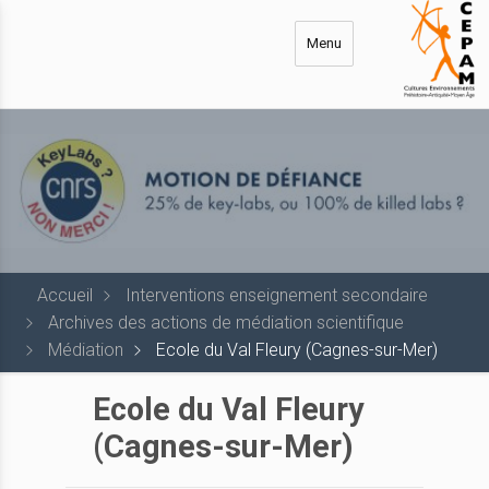
Aller
au
Menu
contenu
principal
Accueil
Interventions enseignement secondaire
Archives des actions de médiation scientifique
Médiation
Ecole du Val Fleury (Cagnes-sur-Mer)
Ecole du Val Fleury
(Cagnes-sur-Mer)