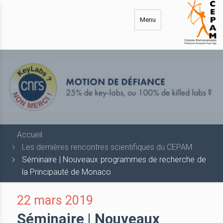
Aller
au
Menu
contenu
principal
Accueil
Les dernières rencontres scientifiques du CEPAM
Séminaire | Nouveaux programmes de recherche de
la Principauté de Monaco
22 mars 2019
Séminaire | Nouveaux