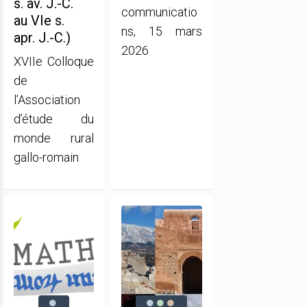
s. av. J.-C.
communicatio
au VIe s.
ns, 15 mars
apr. J.-C.)
2026
XVIIe Colloque
de
l’Association
d’étude du
monde rural
gallo-romain