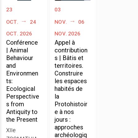
23
03
oct.
24
nov.
06
oct. 2026
nov. 2026
Conférence
Appel à
| Animal
contribution
Behaviour
s | Bâtis et
and
territoires.
Environmen
Construire
ts:
les espaces
Ecological
habités de
Perspective
la
s from
Protohistoir
Antiquity to
e à nos
the Present
jours :
approches
XIIe
archéologiq