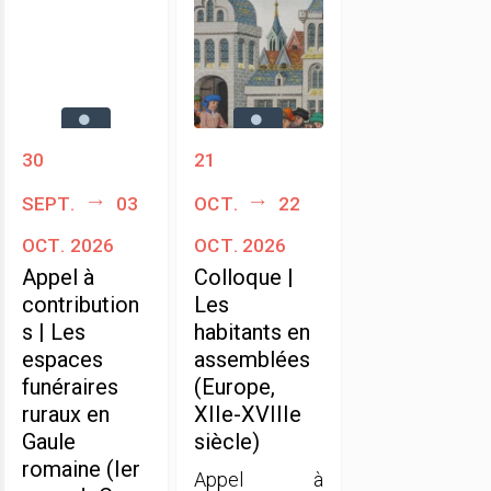
30
21
sept.
03
oct.
22
oct. 2026
oct. 2026
Appel à
Colloque |
contribution
Les
s | Les
habitants en
espaces
assemblées
funéraires
(Europe,
ruraux en
XIIe-XVIIIe
Gaule
siècle)
romaine (Ier
Appel à