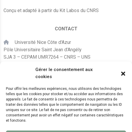
Conçu et adapté à partir du Kit Labos du CNRS
CONTACT
Université Nice Côte d'Azur
Pôle Universitaire Saint Jean d’Angély
SJA 3 – CEPAM UMR7264 – CNRS – UNS
24, avenue des Diables Bleus
Gérer le consentement aux
F – 06300 Nice
cookies
karine.fleurot@cnrs.fr
Pour offrir les meilleures expériences, nous utilisons des technologies
telles que les cookies pour stocker et/ou accéder aux informations des
+33 (0)4 89 15 24 08
appareils. Le fait de consentir à ces technologies nous permettra de
traiter des données telles que le comportement de navigation ou les ID
uniques sur ce site. Le fait de ne pas consentir ou de retirer son
LE CEPAM EST HÉBERGÉ PAR
consentement peut avoir un effet négatif sur certaines caractéristiques
et fonctions.