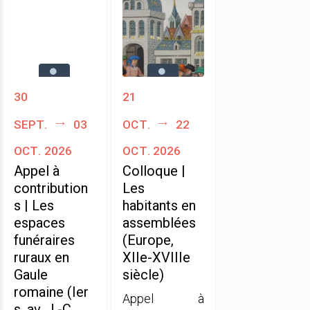
30
21
sept.
03
oct.
22
oct. 2026
oct. 2026
Appel à
Colloque |
contribution
Les
s | Les
habitants en
espaces
assemblées
funéraires
(Europe,
ruraux en
XIIe-XVIIIe
Gaule
siècle)
romaine (Ier
Appel à
s. av. J.-C.