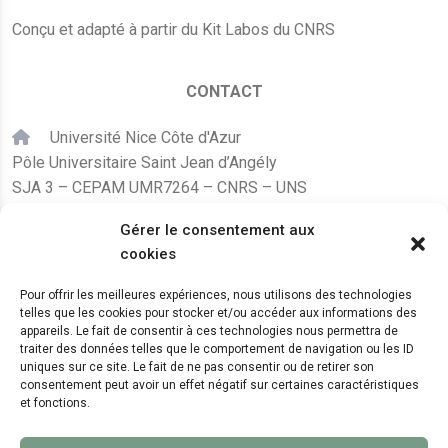
Conçu et adapté à partir du Kit Labos du CNRS
CONTACT
Université Nice Côte d'Azur
Pôle Universitaire Saint Jean d’Angély
SJA 3 – CEPAM UMR7264 – CNRS – UNS
24, avenue des Diables Bleus
Gérer le consentement aux
F – 06300 Nice
cookies
karine.fleurot@cnrs.fr
Pour offrir les meilleures expériences, nous utilisons des technologies
telles que les cookies pour stocker et/ou accéder aux informations des
+33 (0)4 89 15 24 08
appareils. Le fait de consentir à ces technologies nous permettra de
traiter des données telles que le comportement de navigation ou les ID
uniques sur ce site. Le fait de ne pas consentir ou de retirer son
LE CEPAM EST HÉBERGÉ PAR
consentement peut avoir un effet négatif sur certaines caractéristiques
et fonctions.