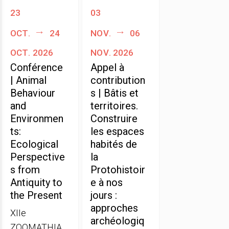
23
03
oct.
24
nov.
06
oct. 2026
nov. 2026
Conférence
Appel à
| Animal
contribution
Behaviour
s | Bâtis et
and
territoires.
Environmen
Construire
ts:
les espaces
Ecological
habités de
Perspective
la
s from
Protohistoir
Antiquity to
e à nos
the Present
jours :
approches
XIIe
archéologiq
ZOOMATHIA