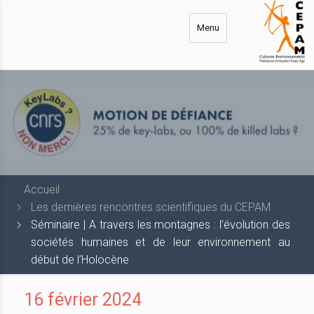
Aller
au
Menu
contenu
principal
Accueil
Les dernières rencontres scientifiques du CEPAM
Séminaire | A travers les montagnes : l’évolution des
sociétés humaines et de leur environnement au
début de l’Holocène
16 février 2024