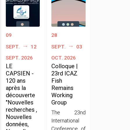
09
28
sept.
12
sept.
03
sept. 2026
oct. 2026
LE
Colloque |
CAPSIEN -
23rd ICAZ
120 ans
Fish
après la
Remains
découverte
Working
"Nouvelles
Group
recherches ,
The 23nd
Nouvelles
International
données,
Conference of