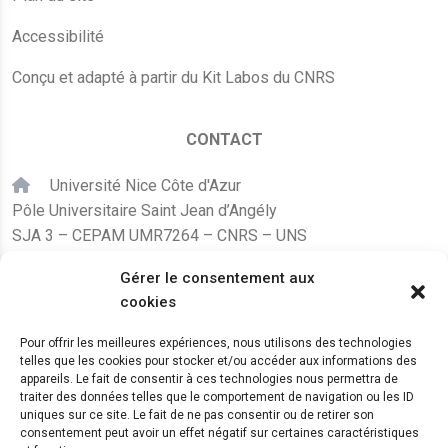
Accessibilité
Conçu et adapté à partir du Kit Labos du CNRS
CONTACT
Université Nice Côte d'Azur
Pôle Universitaire Saint Jean d’Angély
SJA 3 – CEPAM UMR7264 – CNRS – UNS
24, avenue des Diables Bleus
Gérer le consentement aux
F – 06300 Nice
cookies
karine.fleurot@cnrs.fr
Pour offrir les meilleures expériences, nous utilisons des technologies
telles que les cookies pour stocker et/ou accéder aux informations des
+33 (0)4 89 15 24 08
appareils. Le fait de consentir à ces technologies nous permettra de
traiter des données telles que le comportement de navigation ou les ID
uniques sur ce site. Le fait de ne pas consentir ou de retirer son
LE CEPAM EST HÉBERGÉ PAR
consentement peut avoir un effet négatif sur certaines caractéristiques