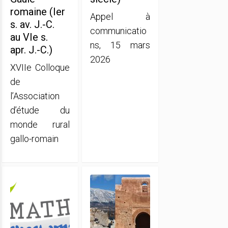
romaine (Ier
Appel à
s. av. J.-C.
communicatio
au VIe s.
ns, 15 mars
apr. J.-C.)
2026
XVIIe Colloque
de
l’Association
d’étude du
monde rural
gallo-romain