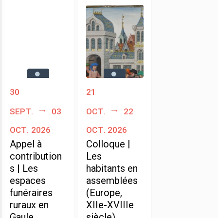
30
21
sept.
03
oct.
22
oct. 2026
oct. 2026
Appel à
Colloque |
contribution
Les
s | Les
habitants en
espaces
assemblées
funéraires
(Europe,
ruraux en
XIIe-XVIIIe
Gaule
siècle)