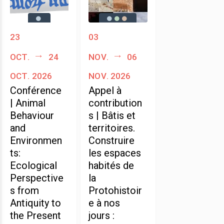
23
03
oct.
24
nov.
06
oct. 2026
nov. 2026
Conférence
Appel à
| Animal
contribution
Behaviour
s | Bâtis et
and
territoires.
Environmen
Construire
ts:
les espaces
Ecological
habités de
Perspective
la
s from
Protohistoir
Antiquity to
e à nos
the Present
jours :