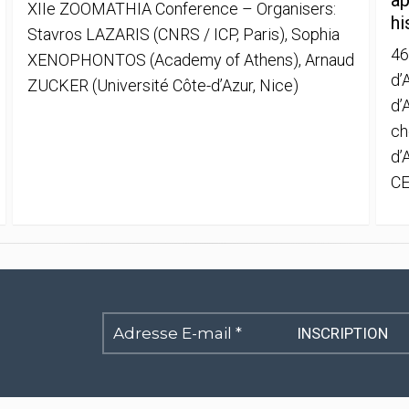
ap
XIIe ZOOMATHIA Conference – Organisers:
hi
Stavros LAZARIS (CNRS / ICP, Paris), Sophia
46
XENOPHONTOS (Academy of Athens), Arnaud
d’
ZUCKER (Université Côte-d’Azur, Nice)
d’
ch
d’
CE
Adresse
E-
mail
*