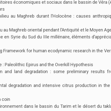
rritoires économiques et sociaux dans le bassin de Véra (
urs
milieu au Maghreb durant l’Holocène : causes anthropi
u au Maghreb oriental pendant l’Antiquité et le Moyen Ag
e en Syrie du Sud du IIIe millénaire, éléments d’appréci
ling Framework for human ecodynamic research in the Ver
 : Paleolithic Epirus and the Overkill Hypothesis
ion and land degradation : some preliminary results f
ntal degradation and intensive citrus production in the
n coin
vironnement dans le bassin du Tarim et le désert du ta