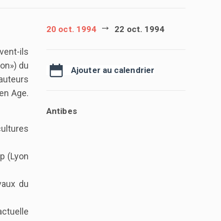
20 oct. 1994
22 oct. 1994
ent-ils
ion») du
Ajouter au calendrier
 auteurs
yen Age.
Antibes
cultures
p (Lyon
vaux du
actuelle