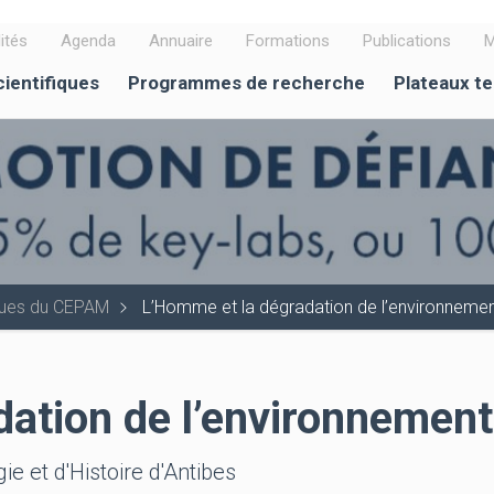
ités
Agenda
Annuaire
Formations
Publications
M
cientifiques
Programmes de recherche
Plateaux t
iques du CEPAM
L’Homme et la dégradation de l’environneme
ation de l’environnement
e et d'Histoire d'Antibes