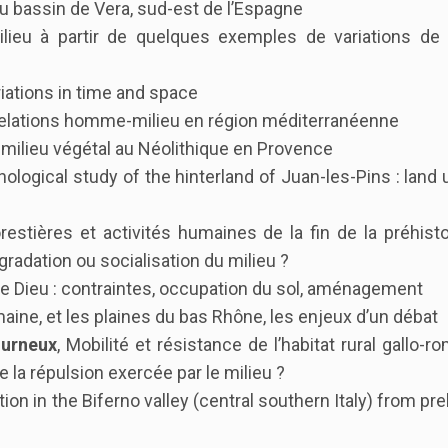
 bassin de Vera, sud-est de l’Espagne
milieu à partir de quelques exemples de variations de 
riations in time and space
t relations homme-milieu en région méditerranéenne
u milieu végétal au Néolithique en Provence
nological study of the hinterland of Juan-les-Pins : land
orestières et activités humaines de la fin de la préhisto
gradation ou socialisation du milieu ?
 de Dieu : contraintes, occupation du sol, aménagement
romaine, et les plaines du bas Rhône, les enjeux d’un débat
ourneux
, Mobilité et résistance de l’habitat rural gallo-r
e la répulsion exercée par le milieu ?
on in the Biferno valley (central southern Italy) from pre