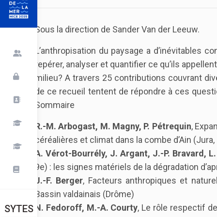
Sous la direction de Sander Van der Leeuw.
L’anthropisation du paysage a d’inévitables c
repérer, analyser et quantifier ce qu’ils appellen
milieu? A travers 25 contributions couvrant di
de ce recueil tentent de répondre à ces questi
Sommaire
R.-M. Arbogast, M. Magny, P. Pétrequin
, Expa
céréalières et climat dans la combe d’Ain (Jura,
A. Vérot-Bourrély, J. Argant, J.-P. Bravard, L
9e) : les signes matériels de la dégradation d’ap
J.-F. Berger
, Facteurs anthropiques et natur
Bassin valdainais (Drôme)
N. Fedoroff, M.-A. Courty
, Le rôle respectif 
SYTES