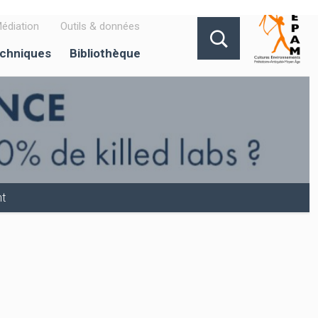
édiation
Outils & données
echniques
Bibliothèque
nt