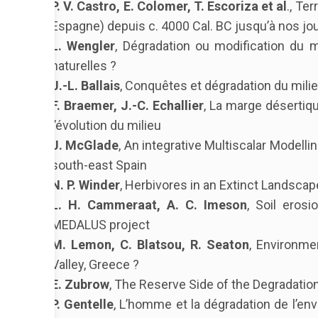
P. V. Castro, E. Colomer, T. Escoriza et al
., Te
Espagne) depuis c. 4000 Cal. BC jusqu’à nos jo
L. Wengler
, Dégradation ou modification du 
naturelles ?
J.-L. Ballais
, Conquêtes et dégradation du milie
F. Braemer, J.-C. Echallier
, La marge désertiqu
l’évolution du milieu
J. McGlade
, An integrative Multiscalar Model
south-east Spain
N. P. Winder
, Herbivores in an Extinct Landscape
L. H. Cammeraat, A. C. Imeson
, Soil eros
MEDALUS project
M. Lemon, C. Blatsou, R. Seaton
, Environme
Valley, Greece ?
E. Zubrow
, The Reserve Side of the Degradatio
P. Gentelle
, L’homme et la dégradation de l’en