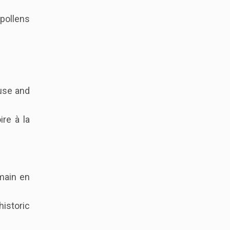
pollens
 use and
ire à la
omain en
historic