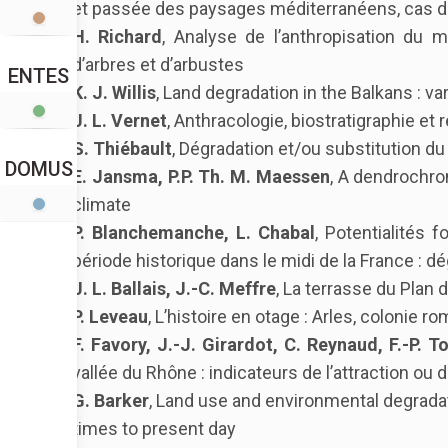
et passée des paysages méditerranéens, cas du
H. Richard
, Analyse de l’anthropisation du 
d’arbres et d’arbustes
ENTES
K. J. Willis
, Land degradation in the Balkans : va
J. L. Vernet
, Anthracologie, biostratigraphie e
S. Thiébault
, Dégradation et/ou substitution d
DOMUS
E. Jansma, P.P. Th. M. Maessen
, A dendrochro
climate
P. Blanchemanche, L. Chabal
, Potentialités f
période historique dans le midi de la France : dé
J. L. Ballais, J.-C. Meffre
, La terrasse du Plan
P. Leveau
, L’histoire en otage : Arles, colonie 
F. Favory, J.-J. Girardot, C. Reynaud, F.-P. T
vallée du Rhône : indicateurs de l’attraction ou d
G. Barker
, Land use and environmental degradati
times to present day