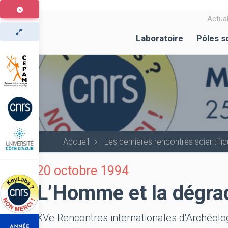
Aller
au
Actual
contenu
Laboratoire
Pôles s
principal
Accueil
Les dernières rencontres scientif
20 octobre 1994
L’Homme et la dégrad
XVe Rencontres internationales d'Archéologi