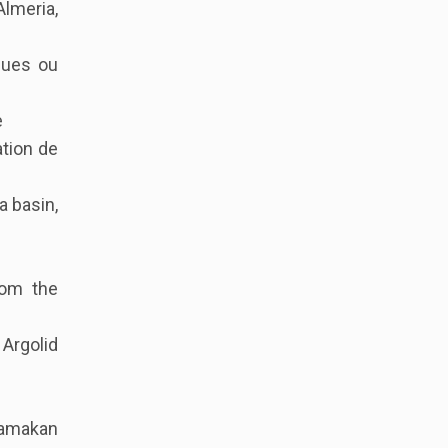
Almeria,
ques ou
e
ation de
a basin,
rom the
 Argolid
klamakan