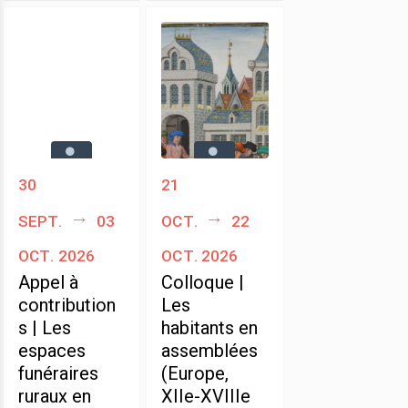
30
21
sept.
03
oct.
22
oct. 2026
oct. 2026
Appel à
Colloque |
contribution
Les
s | Les
habitants en
espaces
assemblées
funéraires
(Europe,
ruraux en
XIIe-XVIIIe