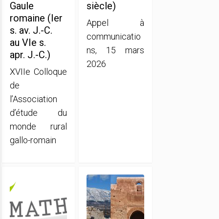
Gaule
siècle)
romaine (Ier
Appel à
s. av. J.-C.
communicatio
au VIe s.
ns, 15 mars
apr. J.-C.)
2026
XVIIe Colloque
de
l’Association
d’étude du
monde rural
gallo-romain