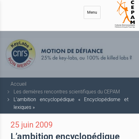
Aller
au
Menu
contenu
principal
Accueil
Les dernières rencontres scientifiques du CEPAM
L’ambition encyclopédique « Encyclopédisme et
lexiques »
25 juin 2009
L’ambition encyclopédique