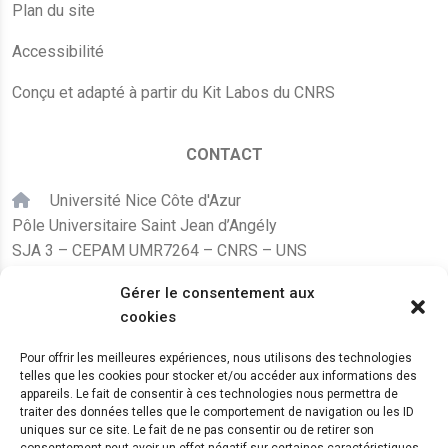
Plan du site
Accessibilité
Conçu et adapté à partir du Kit Labos du CNRS
CONTACT
Université Nice Côte d'Azur
Pôle Universitaire Saint Jean d’Angély
SJA 3 – CEPAM UMR7264 – CNRS – UNS
24, avenue des Diables Bleus
Gérer le consentement aux
F – 06300 Nice
cookies
karine.fleurot@cnrs.fr
Pour offrir les meilleures expériences, nous utilisons des technologies
telles que les cookies pour stocker et/ou accéder aux informations des
+33 (0)4 89 15 24 08
appareils. Le fait de consentir à ces technologies nous permettra de
traiter des données telles que le comportement de navigation ou les ID
uniques sur ce site. Le fait de ne pas consentir ou de retirer son
LE CEPAM EST HÉBERGÉ PAR