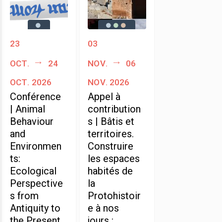
23
03
oct.
24
nov.
06
oct. 2026
nov. 2026
Conférence
Appel à
| Animal
contribution
Behaviour
s | Bâtis et
and
territoires.
Environmen
Construire
ts:
les espaces
Ecological
habités de
Perspective
la
s from
Protohistoir
Antiquity to
e à nos
the Present
jours :