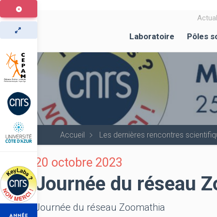
Aller
au
Actual
contenu
Laboratoire
Pôles s
principal
Accueil
Les dernières rencontres scientif
20 octobre 2023
Journée du réseau Z
Journée du réseau Zoomathia