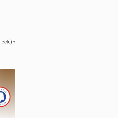
iècle) »