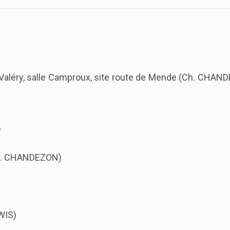
aul Valéry, salle Camproux, site route de Mende (Ch. CHA
)
Chr. CHANDEZON)
WIS)