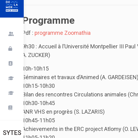
Programme
Pdf :
programme Zoomathia
9h30 : Accueil à l’Université Montpellier III P
A. ZUCKER)
10h-10h15
Séminaires et travaux d’Animed (A. GARDEISEN
10h15-10h30
Bilan des rencontres Circulations animales (
10h30-10h45
ANR VHS en progrès (S. LAZARIS)
10h45-11h05
Achievements in the ERC project Atlomy (O. LE
SYTES
11h05-11h20