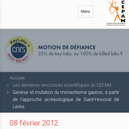
Aller
au
Menu
contenu
principal
Accueil
Les dernières rencontres scientifiques du CEPAM
Genèse et mutation du monachisme gaulois, à partir
de l’approche archéologique de Saint-Honorat de
Lérins
08 février 2012