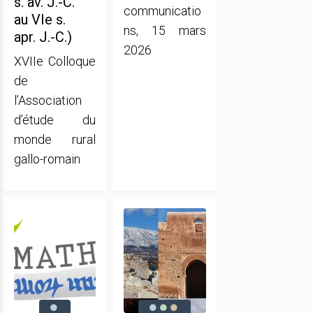
s. av. J.-C.
communicatio
au VIe s.
ns, 15 mars
apr. J.-C.)
2026
XVIIe Colloque
de
l’Association
d’étude du
monde rural
gallo-romain