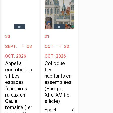
30
21
sept.
03
oct.
22
oct. 2026
oct. 2026
Appel à
Colloque |
contribution
Les
s | Les
habitants en
espaces
assemblées
funéraires
(Europe,
ruraux en
XIIe-XVIIIe
Gaule
siècle)
romaine (Ier
Appel à