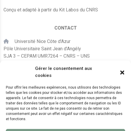
Conçu et adapté à partir du Kit Labos du CNRS
CONTACT
Université Nice Côte d'Azur
Pôle Universitaire Saint Jean d’Angély
SJA 3 – CEPAM UMR7264 – CNRS – UNS
24, avenue des Diables Bleus
Gérer le consentement aux
F – 06300 Nice
cookies
karine.fleurot@cnrs.fr
Pour offrir les meilleures expériences, nous utilisons des technologies
telles que les cookies pour stocker et/ou accéder aux informations des
+33 (0)4 89 15 24 08
appareils. Le fait de consentir à ces technologies nous permettra de
traiter des données telles que le comportement de navigation ou les ID
uniques sur ce site. Le fait de ne pas consentir ou de retirer son
LE CEPAM EST HÉBERGÉ PAR
consentement peut avoir un effet négatif sur certaines caractéristiques
et fonctions.