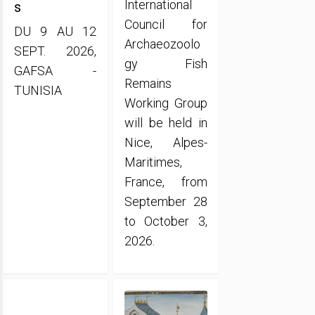
International
s
Council for
DU 9 AU 12
Archaeozoolo
SEPT. 2026,
gy Fish
GAFSA -
Remains
TUNISIA
Working Group
will be held in
Nice, Alpes-
Maritimes,
France, from
September 28
to October 3,
2026.