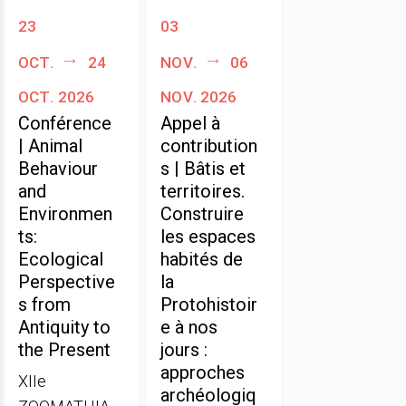
23
03
oct.
24
nov.
06
oct. 2026
nov. 2026
Conférence
Appel à
| Animal
contribution
Behaviour
s | Bâtis et
and
territoires.
Environmen
Construire
ts:
les espaces
Ecological
habités de
Perspective
la
s from
Protohistoir
Antiquity to
e à nos
the Present
jours :
approches
XIIe
archéologiq