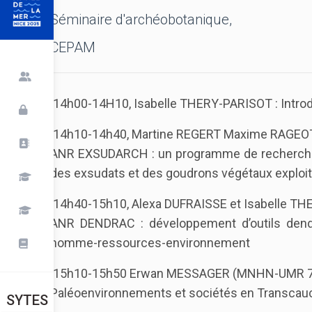
Séminaire d'archéobotanique,
CEPAM
14h00-14H10, Isabelle THERY-PARISOT : Intro
14h10-14h40, Martine REGERT Maxime RAGEOT
ANR EXSUDARCH : un programme de recherche i
des exsudats et des goudrons végétaux exploi
14h40-15h10, Alexa DUFRAISSE et Isabelle 
ANR DENDRAC : développement d’outils dendro
homme-ressources-environnement
15h10-15h50 Erwan MESSAGER (MNHN-UMR 7
Paléoenvironnements et sociétés en Transcau
SYTES