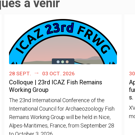
ques à venir
28 sept.
03 oct. 2026
30
Colloque | 23rd ICAZ Fish Remains
Ap
Working Group
fu
s.
The 23nd International Conference of the
XV
International Council for Archaeozoology Fish
mo
Remains Working Group will be held in Nice,
Alpes-Maritimes, France, from September 28
to October 3, 2026.