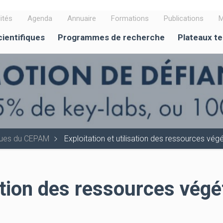
ités
Agenda
Annuaire
Formations
Publications
M
cientifiques
Programmes de recherche
Plateaux t
iques du CEPAM
Exploitation et utilisation des ressources vég
sation des ressources végé