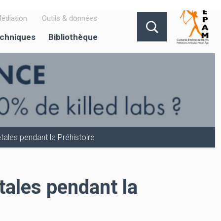
édiation
Outils & données
echniques
Bibliothèque
étales pendant la Préhistoire
tales pendant la