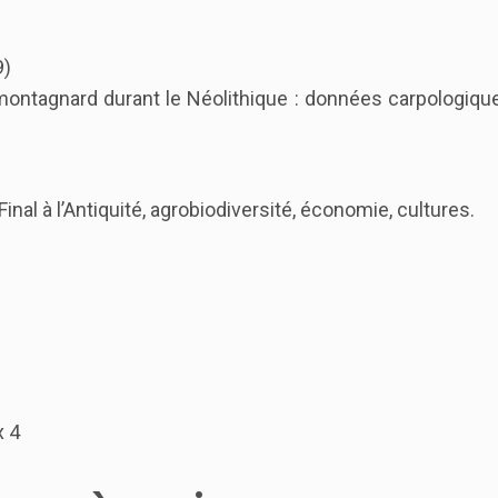
9)
 montagnard durant le Néolithique : données carpologiq
nal à l’Antiquité, agrobiodiversité, économie, cultures.
x 4