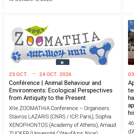
23 oct.
24 oct. 2026
03
Conférence | Animal Behaviour and
Ap
Environments: Ecological Perspectives
te
from Antiquity to the Present
ha
ap
XIIe ZOOMATHIA Conference – Organisers:
hi
Stavros LAZARIS (CNRS / ICP, Paris), Sophia
46
XENOPHONTOS (Academy of Athens), Arnaud
d’
ZUCKER (Université Côte-d’Azur, Nice)