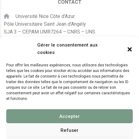
CONTACT
Université Nice Côte d'Azur
Pôle Universitaire Saint Jean d’Angély
SJA 3 – CEPAM UMR7264 – CNRS – UNS
24, avenue des Diables Bleus
Gérer le consentement aux
F – 06300 Nice
cookies
karine.fleurot@cnrs.fr
Pour offrir les meilleures expériences, nous utilisons des technologies
telles que les cookies pour stocker et/ou accéder aux informations des
+33 (0)4 89 15 24 08
appareils. Le fait de consentir à ces technologies nous permettra de
traiter des données telles que le comportement de navigation ou les ID
uniques sur ce site. Le fait de ne pas consentir ou de retirer son
LE CEPAM EST HÉBERGÉ PAR
consentement peut avoir un effet négatif sur certaines caractéristiques
et fonctions.
Accepter
Refuser