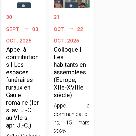
30
21
sept.
03
oct.
22
oct. 2026
oct. 2026
Appel à
Colloque |
contribution
Les
s | Les
habitants en
espaces
assemblées
funéraires
(Europe,
ruraux en
XIIe-XVIIIe
Gaule
siècle)
romaine (Ier
Appel à
s. av. J.-C.
communicatio
au VIe s.
ns, 15 mars
apr. J.-C.)
2026
XVIIe Colloque