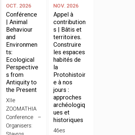
oct. 2026
nov. 2026
Conférence
Appel à
| Animal
contribution
Behaviour
s | Bâtis et
and
territoires.
Environmen
Construire
ts:
les espaces
Ecological
habités de
Perspective
la
s from
Protohistoir
Antiquity to
e à nos
the Present
jours :
approches
XIIe
archéologiq
ZOOMATHIA
ues et
Conference –
historiques
Organisers:
46es
Stavros