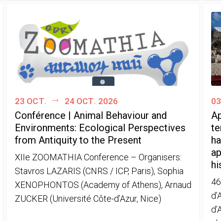
23 oct.
24 oct. 2026
03
Conférence | Animal Behaviour and
Ap
Environments: Ecological Perspectives
te
from Antiquity to the Present
ha
ap
XIIe ZOOMATHIA Conference – Organisers:
hi
Stavros LAZARIS (CNRS / ICP, Paris), Sophia
46
XENOPHONTOS (Academy of Athens), Arnaud
d’
ZUCKER (Université Côte-d’Azur, Nice)
d’