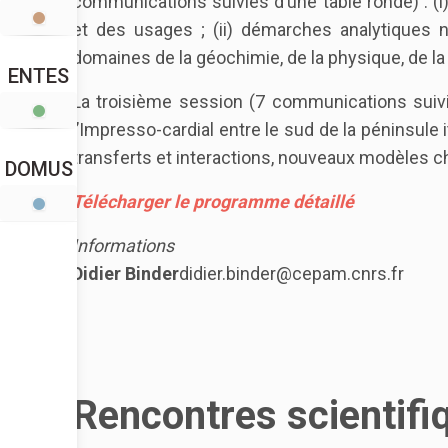
communications suivies d’une table ronde) : (
et des usages ; (ii) démarches analytiques
domaines de la géochimie, de la physique, de la 
ENTES
La troisième session (7 communications suivi
l’Impresso-cardial entre le sud de la péninsule 
transferts et interactions, nouveaux modèles c
DOMUS
Télécharger le programme détaillé
Informations
Didier Binder
didier.binder@cepam.cnrs.fr
Rencontres scientifi