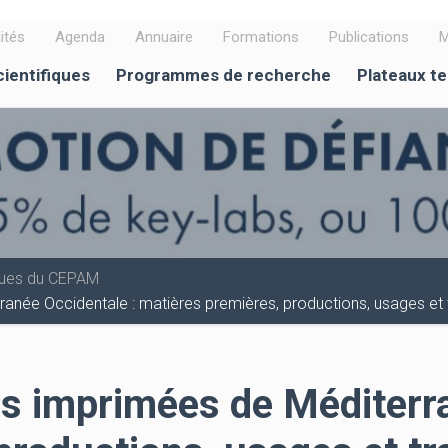
ités
Agenda
Annuaire
Formations
Publications
M
cientifiques
Programmes de recherche
Plateaux t
iques du CEPAM
anée Occidentale : matières premières, productions, usages et 
s imprimées de Méditerra