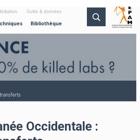
édiation
Outils & données
echniques
Bibliothèque
transferts
née Occidentale :