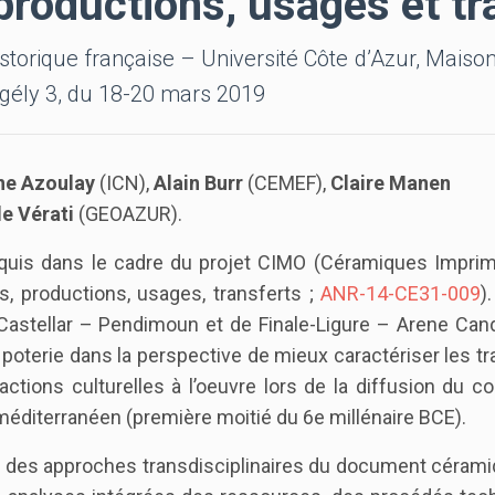
productions, usages et tr
istorique française – Université Côte d’Azur, Maiso
ngély 3, du 18-20 mars 2019
ne Azoulay
(ICN),
Alain Burr
(CEMEF),
Claire Manen
le Vérati
(GEOAZUR).
quis dans le cadre du projet CIMO (Céramiques Impri
, productions, usages, transferts ;
ANR-14-CE31-009
)
e Castellar – Pendimoun et de Finale-Ligure – Arene Can
oterie dans la perspective de mieux caractériser les tr
ractions culturelles à l’oeuvre lors de la diffusion du 
méditerranéen (première moitié du 6e millénaire BCE).
 des approches transdisciplinaires du document cérami