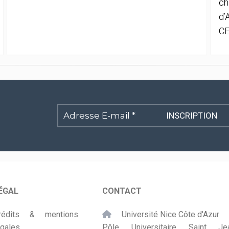
ch
d’
CE
Adresse
E-
mail
*
ÉGAL
CONTACT
rédits & mentions
Université Nice Côte d'Azur
égales
Pôle Universitaire Saint Je