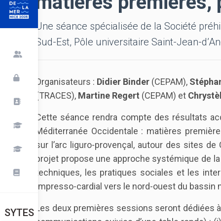
matières premières, 
Une séance spécialisée de la Société préh
Sud-Est, Pôle universitaire Saint-Jean-d’A
Organisateurs :
Didier Binder
(CEPAM),
Stépha
(
TRACES),
Martine Regert
(CEPAM) et
Chrystè
Cette séance rendra compte des résultats ac
Méditerranée Occidentale : matières premières
sur l’arc liguro-provençal, autour des sites d
projet propose une approche systémique de la p
techniques, les pratiques sociales et les inte
Impresso-cardial vers le nord-ouest du bassin 
Les deux premières sessions seront dédiées à
SYTES