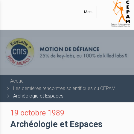
Aller
au
Menu
contenu
principal
Accueil
Les dernières rencontres scientifiques du CEPAM
Archéologie et Espaces
19 octobre 1989
Archéologie et Espaces