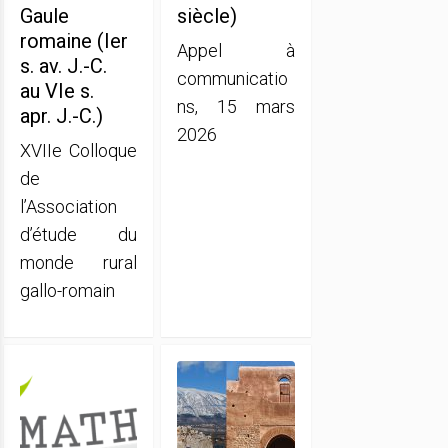
Gaule
siècle)
romaine (Ier
Appel à
s. av. J.-C.
communicatio
au VIe s.
ns, 15 mars
apr. J.-C.)
2026
XVIIe Colloque
de
l’Association
d’étude du
monde rural
gallo-romain