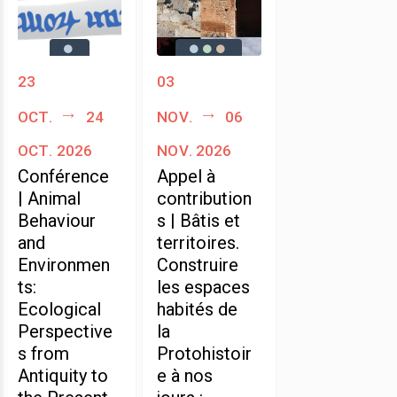
23
03
oct.
24
nov.
06
oct. 2026
nov. 2026
Conférence
Appel à
| Animal
contribution
Behaviour
s | Bâtis et
and
territoires.
Environmen
Construire
ts:
les espaces
Ecological
habités de
Perspective
la
s from
Protohistoir
Antiquity to
e à nos