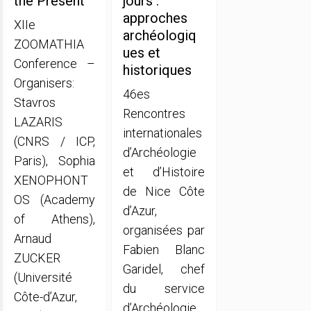
the Present
jours :
approches
XIIe
archéologiq
ZOOMATHIA
ues et
Conference –
historiques
Organisers:
46es
Stavros
Rencontres
LAZARIS
internationales
(CNRS / ICP,
d’Archéologie
Paris), Sophia
et d’Histoire
XENOPHONT
de Nice Côte
OS (Academy
d’Azur,
of Athens),
organisées par
Arnaud
Fabien Blanc
ZUCKER
Garidel, chef
(Université
du service
Côte-d’Azur,
d’Archéologie