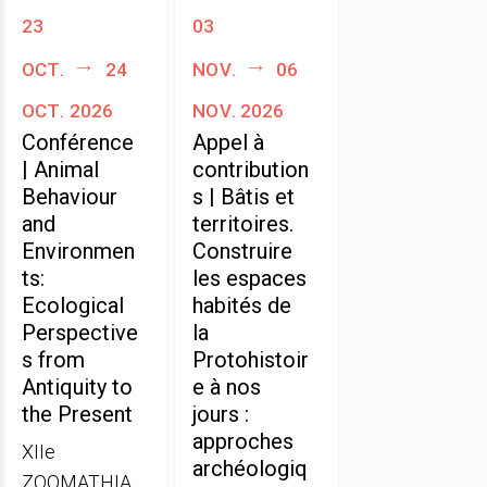
23
03
oct.
24
nov.
06
oct. 2026
nov. 2026
Conférence
Appel à
| Animal
contribution
Behaviour
s | Bâtis et
and
territoires.
Environmen
Construire
ts:
les espaces
Ecological
habités de
Perspective
la
s from
Protohistoir
Antiquity to
e à nos
the Present
jours :
approches
XIIe
archéologiq
ZOOMATHIA