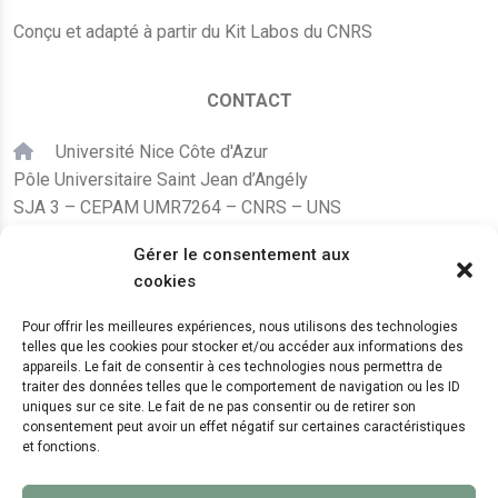
Conçu et adapté à partir du Kit Labos du CNRS
CONTACT
Université Nice Côte d'Azur
Pôle Universitaire Saint Jean d’Angély
SJA 3 – CEPAM UMR7264 – CNRS – UNS
24, avenue des Diables Bleus
Gérer le consentement aux
F – 06300 Nice
cookies
karine.fleurot@cnrs.fr
Pour offrir les meilleures expériences, nous utilisons des technologies
telles que les cookies pour stocker et/ou accéder aux informations des
+33 (0)4 89 15 24 08
appareils. Le fait de consentir à ces technologies nous permettra de
traiter des données telles que le comportement de navigation ou les ID
uniques sur ce site. Le fait de ne pas consentir ou de retirer son
LE CEPAM EST HÉBERGÉ PAR
consentement peut avoir un effet négatif sur certaines caractéristiques
et fonctions.