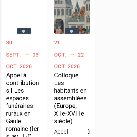
30
21
sept.
03
oct.
22
oct. 2026
oct. 2026
Appel à
Colloque |
contribution
Les
s | Les
habitants en
espaces
assemblées
funéraires
(Europe,
ruraux en
XIIe-XVIIIe
Gaule
siècle)
romaine (Ier
Appel à
s. av. J.-C.