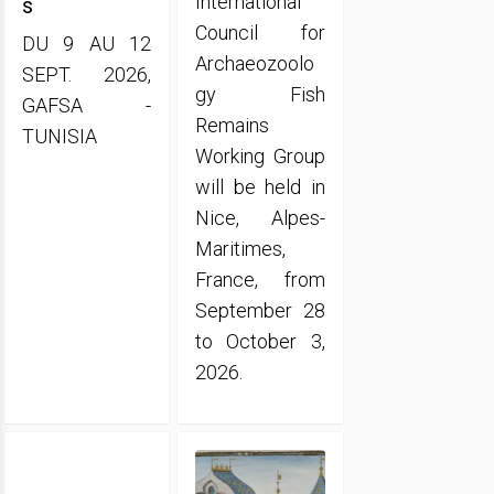
International
s
Council for
DU 9 AU 12
Archaeozoolo
SEPT. 2026,
gy Fish
GAFSA -
Remains
TUNISIA
Working Group
will be held in
Nice, Alpes-
Maritimes,
France, from
September 28
to October 3,
2026.