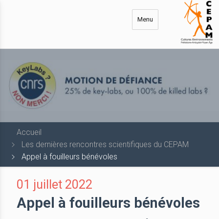
Aller
au
Menu
contenu
principal
Accueil
Les dernières rencontres scientifiques du CEPAM
Appel à fouilleurs bénévoles
01 juillet 2022
Appel à fouilleurs bénévoles