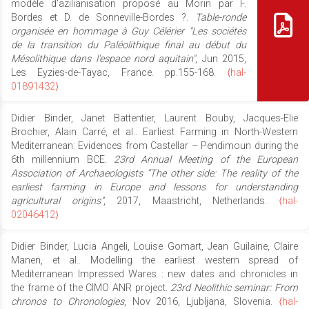
modèle d'azilianisation proposé au Morin par F.
Bordes et D. de Sonneville-Bordes ?.
Table-ronde
organisée en hommage à Guy Célérier "Les sociétés
de la transition du Paléolithique final au début du
Mésolithique dans l'espace nord aquitain"
, Jun 2015,
Les Eyzies-de-Tayac, France. pp.155-168.
⟨hal-
01891432⟩
Didier Binder, Janet Battentier, Laurent Bouby, Jacques-Elie
Brochier, Alain Carré, et al.. Earliest Farming in North-Western
Mediterranean: Evidences from Castellar – Pendimoun during the
6th millennium BCE.
23rd Annual Meeting of the European
Association of Archaeologists “The other side: The reality of the
earliest farming in Europe and lessons for understanding
agricultural origins”
, 2017, Maastricht, Netherlands.
⟨hal-
02046412⟩
Didier Binder, Lucia Angeli, Louise Gomart, Jean Guilaine, Claire
Manen, et al.. Modelling the earliest western spread of
Mediterranean Impressed Wares : new dates and chronicles in
the frame of the CIMO ANR project.
23rd Neolithic seminar: From
chronos to Chronologies
, Nov 2016, Ljubljana, Slovenia.
⟨hal-