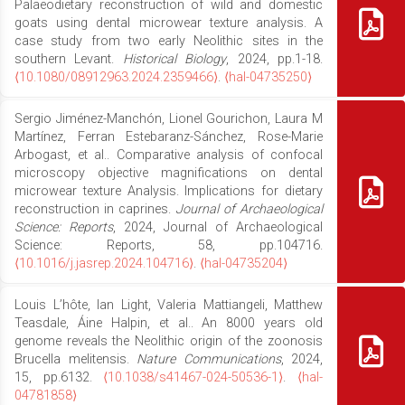
Palaeodietary reconstruction of wild and domestic
goats using dental microwear texture analysis. A
case study from two early Neolithic sites in the
southern Levant.
Historical Biology
, 2024, pp.1-18.
⟨10.1080/08912963.2024.2359466⟩
.
⟨hal-04735250⟩
Sergio Jiménez-Manchón, Lionel Gourichon, Laura M
Martínez, Ferran Estebaranz-Sánchez, Rose-Marie
Arbogast, et al.. Comparative analysis of confocal
microscopy objective magnifications on dental
microwear texture Analysis. Implications for dietary
reconstruction in caprines.
Journal of Archaeological
Science: Reports
, 2024, Journal of Archaeological
Science: Reports, 58, pp.104716.
⟨10.1016/j.jasrep.2024.104716⟩
.
⟨hal-04735204⟩
Louis L’hôte, Ian Light, Valeria Mattiangeli, Matthew
Teasdale, Áine Halpin, et al.. An 8000 years old
genome reveals the Neolithic origin of the zoonosis
Brucella melitensis.
Nature Communications
, 2024,
15, pp.6132.
⟨10.1038/s41467-024-50536-1⟩
.
⟨hal-
04781858⟩