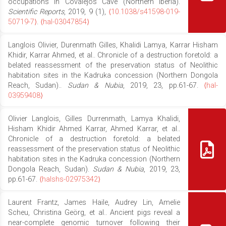
occupations in Covalejos Cave (Northern Iberia).
Scientific Reports
, 2019, 9 (1),
⟨10.1038/s41598-019-
50719-7⟩
.
⟨hal-03047854⟩
Langlois Olivier, Durenmath Gilles, Khalidi Lamya, Karrar Hisham
Khidir, Karrar Ahmed, et al.. Chronicle of a destruction foretold: a
belated reassessment of the preservation status of Neolithic
habitation sites in the Kadruka concession (Northern Dongola
Reach, Sudan)..
Sudan & Nubia
, 2019, 23, pp.61-67.
⟨hal-
03959408⟩
Olivier Langlois, Gilles Durrenmath, Lamya Khalidi,
Hisham Khidir Ahmed Karrar, Ahmed Karrar, et al..
Chronicle of a destruction foretold: a belated
reassessment of the preservation status of Neolithic
habitation sites in the Kadruka concession (Northern
Dongola Reach, Sudan).
Sudan & Nubia
, 2019, 23,
pp.61-67.
⟨halshs-02975342⟩
Laurent Frantz, James Haile, Audrey Lin, Amelie
Scheu, Christina Geörg, et al.. Ancient pigs reveal a
near-complete genomic turnover following their