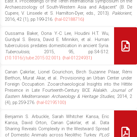
East X. Proceedings of the Tenth International Symposium on the
Archaeozoology of South-Western Asia and Adjacent" (B. De
Cupere, V. Linseele et S. Hamilton-Dyer, eds., 2013).
Paléorient
,
2016, 42 (1), pp.199-216.
⟨hal-02188716⟩
Oussama Baker, Oona Y.-C Lee, Houdini H.T. Wu,
Gurdyal S. Besra, David E. Minnikin, et al.. Human
tuberculosis predates domestication in ancient Syria.
Tuberculosis
, 2015, 95, pp.S4-S12.
⟨10.1016/j.tube.2015.02.001⟩
.
⟨hal-01224931⟩
Canan Çakirlar, Lionel Gourichon, Birch Suzanne Pilaar, Rémi
Berthon, Murat Akar, et al.. Provisioning an Urban Center under
Foreign Occupation. Zooarchaeological Insights into the Hittite
Presence in Late Fourteenth-Century BCE Alalakh.
Journal of
Eastern Mediterranean Archaeology & Heritage Studies
, 2014, 2
(4), pp.259-276.
⟨hal-02195100⟩
Benjamin S. Arbuckle, Sarah Whitcher Kansa, Eric
Kansa, David Orton, Canan Çakirlar, et al.. Data
Sharing Reveals Complexity in the Westward Spread
of Domestic Animals across Neolithic Turkey.
PLoS