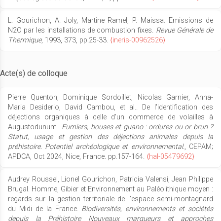
L. Gourichon, A. Joly, Martine Ramel, P. Maissa. Emissions de
N2O par les installations de combustion fixes.
Revue Générale de
Thermique
, 1993, 373, pp.25-33.
⟨ineris-00962526⟩
Acte(s) de colloque
Pierre Quenton, Dominique Sordoillet, Nicolas Garnier, Anna-
Maria Desiderio, David Cambou, et al.. De l'identification des
déjections organiques à celle d'un commerce de volailles à
Augustodunum..
Fumiers, bouses et guano : ordures ou or brun ?
Statut, usage et gestion des déjections animales depuis la
préhistoire. Potentiel archéologique et environnemental.
, CEPAM;
APDCA, Oct 2024, Nice, France. pp.157-164.
⟨hal-05479692⟩
Audrey Roussel, Lionel Gourichon, Patricia Valensi, Jean Philippe
Brugal. Homme, Gibier et Environnement au Paléolithique moyen :
regards sur la gestion territoriale de l’espace semi-montagnard
du Midi de la France.
Biodiversités, environnements et sociétés
depuis la Préhistoire Nouveaux marqueurs et approches