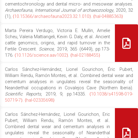
cementochronology and dental micro- and mesowear analyses.
Archaeofauna, International Journal of archaeozoology
, 2020, 32
(1),
⟨10.15366/archaeofauna2023.32.1.010⟩
.
⟨hal-04885363⟩
Marta Pereira Verdugo, Victoria E. Mullin, Amelie
Scheu, Valeria Mattiangeli, Kevin G. Daly, et al.. Ancient
cattle genomics, origins, and rapid turnover in the
Fertile Crescent.
Science
, 2019, 365 (6449), pp.173-
176.
⟨10.1126/science.aav1002⟩
.
⟨hal-02188455⟩
Carlos Sánchez-Hernández, Lionel Gourichon, Éric Pubert,
William Rendu, Ramón Montes, et al.. Combined dental wear and
cementum analyses in ungulates reveal the seasonality of
Neanderthal occupations in Covalejos Cave (Northern Iberia).
Scientific Reports
, 2019, 9, pp.14335.
⟨10.1038/s41598-019-
50719-7⟩
.
⟨hal-02335698⟩
Carlos Sánchez-Hernández, Lionel Gourichon, Eric
Pubert, William Rendu, Ramón Montes, et al..
Combined dental wear and cementum analyses in
ungulates reveal the seasonality of Neanderthal