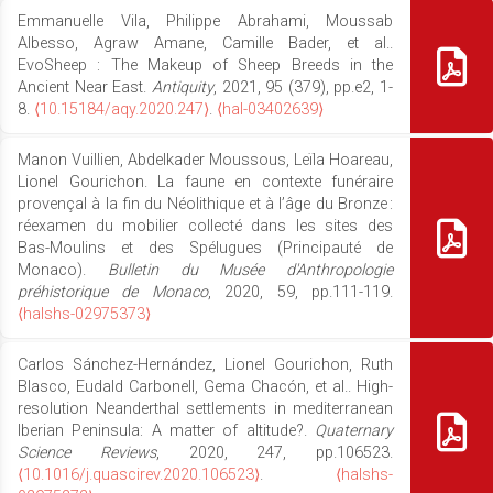
Emmanuelle Vila, Philippe Abrahami, Moussab
Albesso, Agraw Amane, Camille Bader, et al..
EvoSheep : The Makeup of Sheep Breeds in the
Ancient Near East.
Antiquity
, 2021, 95 (379), pp.e2, 1-
8.
⟨10.15184/aqy.2020.247⟩
.
⟨hal-03402639⟩
Manon Vuillien, Abdelkader Moussous, Leïla Hoareau,
Lionel Gourichon. La faune en contexte funéraire
provençal à la fin du Néolithique et à l’âge du Bronze :
réexamen du mobilier collecté dans les sites des
Bas-Moulins et des Spélugues (Principauté de
Monaco).
Bulletin du Musée d'Anthropologie
préhistorique de Monaco
, 2020, 59, pp.111-119.
⟨halshs-02975373⟩
Carlos Sánchez-Hernández, Lionel Gourichon, Ruth
Blasco, Eudald Carbonell, Gema Chacón, et al.. High-
resolution Neanderthal settlements in mediterranean
Iberian Peninsula: A matter of altitude?.
Quaternary
Science Reviews
, 2020, 247, pp.106523.
⟨10.1016/j.quascirev.2020.106523⟩
.
⟨halshs-