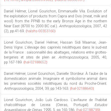
Daniel Helmer, Lionel Gourichon, Emmanuelle Vila. Evolution of
the exploitation of products from Capra and Ovis (meat, milk and
wool) from the PPNB to the early Bronze Age in the northern
Near East (8700 to 2000 BC cal.).
Anthropolozoologica
, 2007, 42
(2), pp.41-69.
⟨halshs-00353160⟩
Lionel Gourichon, Daniel Helmer, Hassan Sidi Maamar, Jean-
Denis Vigne. L’élevage des caprinés néolithiques dans le sud-est
de la France : saisonnalité des abattages, relations entre grottes-
bergeries et sites de plein air.
Anthropozoologica
, 2005, 40,
pp.167-189.
⟨hal-02188652⟩
Daniel Helmer, Lionel Gourichon, Danielle Stordeur. À l’aube de la
domestication animale. Imaginaire et symbolisme animal dans
les premières sociétés néolithiques du nord du Proche-Orient.
Anthropozoologica
, 2004, 39, pp.143-163.
⟨hal-02188640⟩
Lionel Gourichon, João Luís Cardoso. L’avifaune de l’habitat
chalcolithique de Leceia (Oeiras, Portugal).
Estudos
Arqueológicos de Oeiras
, 1995, 5, pp.165-186.
⟨hal-02188799⟩