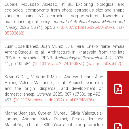
Cupere, Moussab Albesso, et al.. Exploring biological and
ecological components from sheep astragalus size and shape
variation using 3D geometric morphometrics: towards a
bioarchaeological proxy.
Journal of Archaeological Method and
Theory
, 2026, 33 (4), pp.58.
⟨10.1007/s10816-026-09789-x⟩
.
⟨hal-
05303668⟩
Juan José Ibáñez, Juan Muñiz, Luis Teira, Eneko Iriarte, Amaia
Arranz-Otaegui, et al.. Architecture in Kharaysin from the late
PPNA to the middle PPNB.
Archaeological Research in Asia
, 2025,
41, pp.100584.
⟨10.1016/j.ara.2024.100584⟩
.
⟨halshs-05085652⟩
Kevin G Daly, Victoria E Mullin, Andrew J Hare, Áine
Halpin, Valeria Mattiangeli, et al.. Ancient genomics
and the origin, dispersal, and development of
domestic sheep.
Science
, 2025, 387 (6733), pp.492 -
497.
⟨10.1126/science.adn2094⟩
.
⟨hal-05343876⟩
Marine Jeanjean, Cyprien Mureau, Silvia Valenzuela-
Lamas, Ariadna Nieto Espinet, Sergio Jiménez
Manchón, et al.. 8000 Years of morphometric