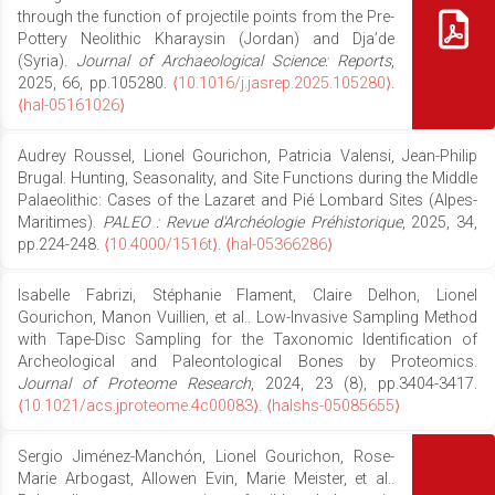
through the function of projectile points from the Pre-
Pottery Neolithic Kharaysin (Jordan) and Dja’de
(Syria).
Journal of Archaeological Science: Reports
,
2025, 66, pp.105280.
⟨10.1016/j.jasrep.2025.105280⟩
.
⟨hal-05161026⟩
Audrey Roussel, Lionel Gourichon, Patricia Valensi, Jean-Philip
Brugal. Hunting, Seasonality, and Site Functions during the Middle
Palaeolithic: Cases of the Lazaret and Pié Lombard Sites (Alpes-
Maritimes).
PALEO : Revue d'Archéologie Préhistorique
, 2025, 34,
pp.224-248.
⟨10.4000/1516t⟩
.
⟨hal-05366286⟩
Isabelle Fabrizi, Stéphanie Flament, Claire Delhon, Lionel
Gourichon, Manon Vuillien, et al.. Low-Invasive Sampling Method
with Tape-Disc Sampling for the Taxonomic Identification of
Archeological and Paleontological Bones by Proteomics.
Journal of Proteome Research
, 2024, 23 (8), pp.3404-3417.
⟨10.1021/acs.jproteome.4c00083⟩
.
⟨halshs-05085655⟩
Sergio Jiménez-Manchón, Lionel Gourichon, Rose-
Marie Arbogast, Allowen Evin, Marie Meister, et al..