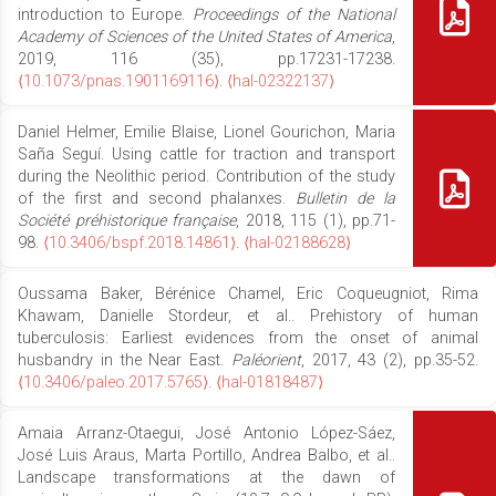
introduction to Europe.
Proceedings of the National
Academy of Sciences of the United States of America
,
2019, 116 (35), pp.17231-17238.
⟨10.1073/pnas.1901169116⟩
.
⟨hal-02322137⟩
Daniel Helmer, Emilie Blaise, Lionel Gourichon, Maria
Saña Seguí. Using cattle for traction and transport
during the Neolithic period. Contribution of the study
of the first and second phalanxes.
Bulletin de la
Société préhistorique française
, 2018, 115 (1), pp.71-
98.
⟨10.3406/bspf.2018.14861⟩
.
⟨hal-02188628⟩
Oussama Baker, Bérénice Chamel, Eric Coqueugniot, Rima
Khawam, Danielle Stordeur, et al.. Prehistory of human
tuberculosis: Earliest evidences from the onset of animal
husbandry in the Near East.
Paléorient
, 2017, 43 (2), pp.35-52.
⟨10.3406/paleo.2017.5765⟩
.
⟨hal-01818487⟩
Amaia Arranz-Otaegui, José Antonio López-Sáez,
José Luis Araus, Marta Portillo, Andrea Balbo, et al..
Landscape transformations at the dawn of