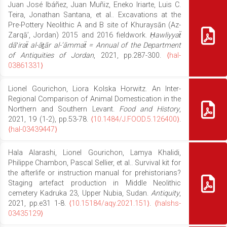
Juan José Ibáñez, Juan Muñiz, Eneko Iriarte, Luis C.
Teira, Jonathan Santana, et al.. Excavations at the
Pre-Pottery Neolithic A and B site of Khuraysān (Az-
Zarqāʼ, Jordan) 2015 and 2016 fieldwork.
Ḥawliyyaẗ
dāʹiraẗ al-āṯār al-’āmmaẗ = Annual of the Department
of Antiquities of Jordan
, 2021, pp.287-300.
⟨hal-
03861331⟩
Lionel Gourichon, Liora Kolska Horwitz. An Inter-
Regional Comparison of Animal Domestication in the
Northern and Southern Levant.
Food and History
,
2021, 19 (1-2), pp.53-78.
⟨10.1484/J.FOOD.5.126400⟩
.
⟨hal-03439447⟩
Hala Alarashi, Lionel Gourichon, Lamya Khalidi,
Philippe Chambon, Pascal Sellier, et al.. Survival kit for
the afterlife or instruction manual for prehistorians?
Staging artefact production in Middle Neolithic
cemetery Kadruka 23, Upper Nubia, Sudan.
Antiquity
,
2021, pp.e31 1-8.
⟨10.15184/aqy.2021.151⟩
.
⟨halshs-
03435129⟩