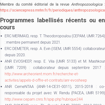
Membre du comité éditorial de la revue
Anthropozoologica
:
https://sciencepress.mnhn.fr/fr/periodiques/anthropozoologica
Programmes labellisés récents ou en
cours
ERC MERMAID, resp. T. Theodoropoulou (CEPAM, UMR 7264)
: membre permanent depuis 2021.
ERC DEMETER, resp. A. Evin (ISEM, UMR 5554): collaborateur
depuis 2020.
ANR EVOSHEEP, resp. E. Vila (UMR 5133) et M. Mashkour
(UMR 7209) : collaborateur depuis septembre 2017 :
http://www.archeorient.mom.fr/recherche-et-
activites/appels-d-offre-et-contrats/anr-evosheep
ANR CemeNTAA (ANR-14-CE31-0011), 2015-2018 : co-
responsable du projet avec W. Rendu (PACEA, UMR 5199)
http://www.cepam.cnrs.fr/spip.php?rubrique244