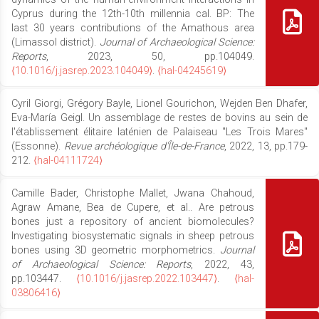
Cyprus during the 12th-10th millennia cal. BP: The
last 30 years contributions of the Amathous area
(Limassol district).
Journal of Archaeological Science:
Reports
, 2023, 50, pp.104049.
⟨10.1016/j.jasrep.2023.104049⟩
.
⟨hal-04245619⟩
Cyril Giorgi, Grégory Bayle, Lionel Gourichon, Wejden Ben Dhafer,
Eva-María Geigl. Un assemblage de restes de bovins au sein de
l'établissement élitaire laténien de Palaiseau "Les Trois Mares"
(Essonne).
Revue archéologique d'Île-de-France
, 2022, 13, pp.179-
212.
⟨hal-04111724⟩
Camille Bader, Christophe Mallet, Jwana Chahoud,
Agraw Amane, Bea de Cupere, et al.. Are petrous
bones just a repository of ancient biomolecules?
Investigating biosystematic signals in sheep petrous
bones using 3D geometric morphometrics.
Journal
of Archaeological Science: Reports
, 2022, 43,
pp.103447.
⟨10.1016/j.jasrep.2022.103447⟩
.
⟨hal-
03806416⟩