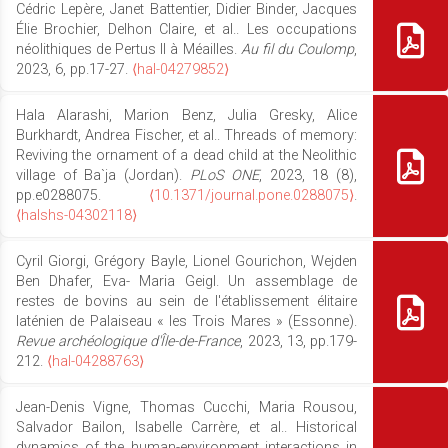
Cédric Lepère, Janet Battentier, Didier Binder, Jacques
Élie Brochier, Delhon Claire, et al.. Les occupations
néolithiques de Pertus II à Méailles.
Au fil du Coulomp
,
2023, 6, pp.17-27.
⟨hal-04279852⟩
Hala Alarashi, Marion Benz, Julia Gresky, Alice
Burkhardt, Andrea Fischer, et al.. Threads of memory:
Reviving the ornament of a dead child at the Neolithic
village of Ba`ja (Jordan).
PLoS ONE
, 2023, 18 (8),
pp.e0288075.
⟨10.1371/journal.pone.0288075⟩
.
⟨halshs-04302118⟩
Cyril Giorgi, Grégory Bayle, Lionel Gourichon, Wejden
Ben Dhafer, Eva- Maria Geigl. Un assemblage de
restes de bovins au sein de l'établissement élitaire
laténien de Palaiseau « les Trois Mares » (Essonne).
Revue archéologique d'Île-de-France
, 2023, 13, pp.179-
212.
⟨hal-04288763⟩
Jean-Denis Vigne, Thomas Cucchi, Maria Rousou,
Salvador Bailon, Isabelle Carrère, et al.. Historical
dynamics of the human-environment interactions in