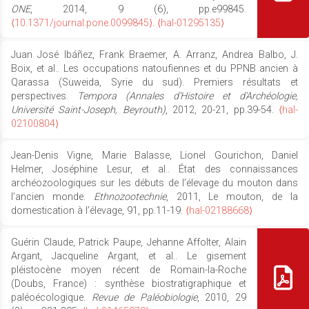
ONE
, 2014, 9 (6), pp.e99845.
⟨10.1371/journal.pone.0099845⟩
.
⟨hal-01295135⟩
Juan José Ibáñez, Frank Braemer, A. Arranz, Andrea Balbo, J.
Boix, et al.. Les occupations natoufiennes et du PPNB ancien à
Qarassa (Suweida, Syrie du sud). Premiers résultats et
perspectives.
Tempora (Annales d'Histoire et d'Archéologie,
Université Saint-Joseph, Beyrouth)
, 2012, 20-21, pp.39-54.
⟨hal-
02100804⟩
Jean-Denis Vigne, Marie Balasse, Lionel Gourichon, Daniel
Helmer, Joséphine Lesur, et al.. État des connaissances
archéozoologiques sur les débuts de l’élevage du mouton dans
l’ancien monde.
Ethnozootechnie
, 2011, Le mouton, de la
domestication à l’élevage, 91, pp.11-19.
⟨hal-02188668⟩
Guérin Claude, Patrick Paupe, Jehanne Affolter, Alain
Argant, Jacqueline Argant, et al.. Le gisement
pléistocène moyen récent de Romain-la-Roche
(Doubs, France) : synthèse biostratigraphique et
paléoécologique.
Revue de Paléobiologie
, 2010, 29