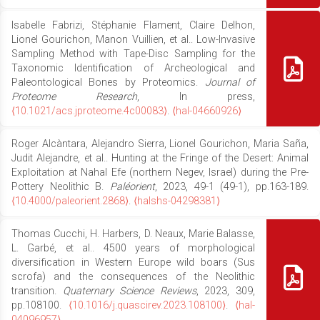
Isabelle Fabrizi, Stéphanie Flament, Claire Delhon,
Lionel Gourichon, Manon Vuillien, et al.. Low-Invasive
Sampling Method with Tape-Disc Sampling for the
Taxonomic Identification of Archeological and
Paleontological Bones by Proteomics.
Journal of
Proteome Research
, In press,
⟨10.1021/acs.jproteome.4c00083⟩
.
⟨hal-04660926⟩
Roger Alcàntara, Alejandro Sierra, Lionel Gourichon, Maria Saña,
Judit Alejandre, et al.. Hunting at the Fringe of the Desert: Animal
Exploitation at Nahal Efe (northern Negev, Israel) during the Pre-
Pottery Neolithic B.
Paléorient
, 2023, 49-1 (49-1), pp.163-189.
⟨10.4000/paleorient.2868⟩
.
⟨halshs-04298381⟩
Thomas Cucchi, H. Harbers, D. Neaux, Marie Balasse,
L. Garbé, et al.. 4500 years of morphological
diversification in Western Europe wild boars (Sus
scrofa) and the consequences of the Neolithic
transition.
Quaternary Science Reviews
, 2023, 309,
pp.108100.
⟨10.1016/j.quascirev.2023.108100⟩
.
⟨hal-
04096957⟩