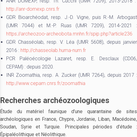
ANR DOMEXP, resp. Th. Cucchi (UMR 7209), 2013-2018 :
http://anr-domexp.cnrs.fr
GDR Bioarchéodat, resp. J.-D. Vigne, puis R.-M. Arbogast
(UMR 7044) et M.-P. Ruas (UMR 7209), 2014-2021 :
https://archeozoo-archeobota.mnhn.fr/spip.php?article236
GDR Chasséolab, resp. V. Léa (UMR 5608), depuis janvier
2016 :
http://chasseolab.huma-num.fr
PCR Paléoécologie Lazaret, resp. E. Desclaux (CD06,
CEPAM) : depuis 2020.
INR Zoomathia, resp. A. Zucker (UMR 7264), depuis 2017 :
http://www.cepam.cnrs.fr/zoomathia
Recherches archéozoologiques
Étude du matériel faunique d’une quarantaine de sites
archéologiques en France, Chypre, Jordanie, Liban, Macédoine,
Soudan, Syrie et Turquie. Principales périodes d’étude :
Épipaléolithique et Néolithique.