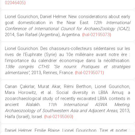
02046405⟩
Lionel Gourichon, Daniel Helmer. New considerations about early
goat domestication in the Near East.
12th International
Conference of International Council for ArchaeoZoology (ICAZ)
,
2014, San Rafael (Argentina), Argentina.
⟨hal-02195073⟩
Lionel Gourichon. Des chasseurs-collecteurs sédentaires sur les
rives de l’Euphrate (Syrie) au 10e millénaire avant notre ère :
l’importance du calendrier économique dans la néolithisation.
138e congrès CTHS "Se nourrir. Pratiques et stratégies
alimentaires"
, 2013, Rennes, France.
⟨hal-02195071⟩
Canan Çakirlar, Murat Akar, Rémi Berthon, Lionel Gourichon,
Mara Horowitz, et al.. Social diversity in LBIIA Amuq: a
zooarchaeological study of recently excavated LBIIA contexts in
ancient Alalakh.
11th International ASWA Meeting.
Archaeozoology of Southwestern Asia and Adjacent Areas
, 2013,
Haifa (Israël), Israel.
⟨hal-02195069⟩
Daniel Helmer, Emilie Blaise, Lionel Gourichon. Tirer et porter :