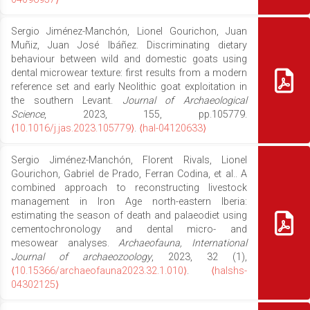
Sergio Jiménez-Manchón, Lionel Gourichon, Juan
Muñiz, Juan José Ibáñez. Discriminating dietary
behaviour between wild and domestic goats using
dental microwear texture: first results from a modern
reference set and early Neolithic goat exploitation in
the southern Levant.
Journal of Archaeological
Science
, 2023, 155, pp.105779.
⟨10.1016/j.jas.2023.105779⟩
.
⟨hal-04120633⟩
Sergio Jiménez-Manchón, Florent Rivals, Lionel
Gourichon, Gabriel de Prado, Ferran Codina, et al.. A
combined approach to reconstructing livestock
management in Iron Age north-eastern Iberia:
estimating the season of death and palaeodiet using
cementochronology and dental micro- and
mesowear analyses.
Archaeofauna, International
Journal of archaeozoology
, 2023, 32 (1),
⟨10.15366/archaeofauna2023.32.1.010⟩
.
⟨halshs-
04302125⟩