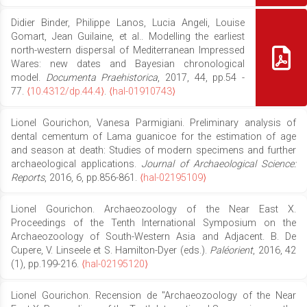
Didier Binder, Philippe Lanos, Lucia Angeli, Louise
Gomart, Jean Guilaine, et al.. Modelling the earliest
north-western dispersal of Mediterranean Impressed
Wares: new dates and Bayesian chronological
model.
Documenta Praehistorica
, 2017, 44, pp.54 -
77.
⟨10.4312/dp.44.4⟩
.
⟨hal-01910743⟩
Lionel Gourichon, Vanesa Parmigiani. Preliminary analysis of
dental cementum of Lama guanicoe for the estimation of age
and season at death: Studies of modern specimens and further
archaeological applications.
Journal of Archaeological Science:
Reports
, 2016, 6, pp.856-861.
⟨hal-02195109⟩
Lionel Gourichon. Archaeozoology of the Near East X.
Proceedings of the Tenth International Symposium on the
Archaeozoology of South-Western Asia and Adjacent. B. De
Cupere, V. Linseele et S. Hamilton-Dyer (eds.).
Paléorient
, 2016, 42
(1), pp.199-216.
⟨hal-02195120⟩
Lionel Gourichon. Recension de "Archaeozoology of the Near