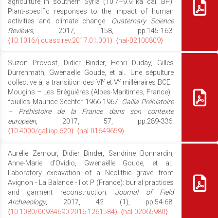
agriculture in southern Syria (10.7–9.9 ka cal. BP):
Plant-specific responses to the impact of human
activities and climate change.
Quaternary Science
Reviews
, 2017, 158, pp.145-163.
⟨10.1016/j.quascirev.2017.01.001⟩
.
⟨hal-02100809⟩
Suzon Provost, Didier Binder, Henri Duday, Gilles
Durrenmath, Gwenaëlle Goude, et al.. Une sépulture
e
e
collective à la transition des VI
et V
millénaires BCE :
Mougins – Les Bréguières (Alpes-Maritimes, France) :
fouilles Maurice Sechter 1966-1967.
Gallia Préhistoire
– Préhistoire de la France dans son contexte
européen
, 2017, 57, pp.289-336.
⟨10.4000/galliap.620⟩
.
⟨hal-01649659⟩
Aurélie Zemour, Didier Binder, Sandrine Bonnardin,
Anne-Marie d'Ovidio, Gwenaëlle Goude, et al..
Laboratory excavation of a Neolithic grave from
Avignon - La Balance - Ilot P (France): burial practices
and garment reconstruction.
Journal of Field
Archaeology
, 2017, 42 (1), pp.54-68.
⟨10.1080/00934690.2016.1261584⟩
.
⟨hal-02065980⟩