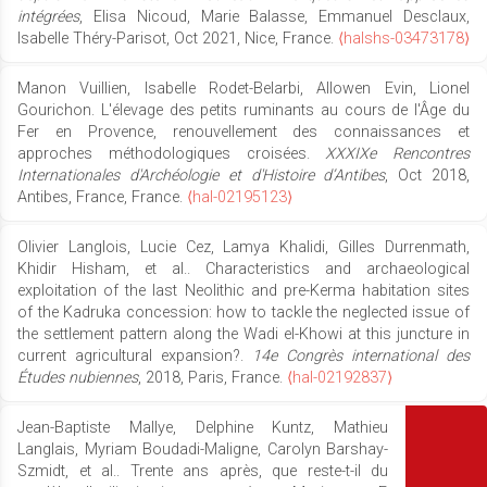
intégrées
, Elisa Nicoud, Marie Balasse, Emmanuel Desclaux,
Isabelle Théry-Parisot, Oct 2021, Nice, France.
⟨halshs-03473178⟩
Manon Vuillien, Isabelle Rodet-Belarbi, Allowen Evin, Lionel
Gourichon. L'élevage des petits ruminants au cours de l'Âge du
Fer en Provence, renouvellement des connaissances et
approches méthodologiques croisées.
XXXIXe Rencontres
Internationales d'Archéologie et d'Histoire d’Antibes
, Oct 2018,
Antibes, France, France.
⟨hal-02195123⟩
Olivier Langlois, Lucie Cez, Lamya Khalidi, Gilles Durrenmath,
Khidir Hisham, et al.. Characteristics and archaeological
exploitation of the last Neolithic and pre-Kerma habitation sites
of the Kadruka concession: how to tackle the neglected issue of
the settlement pattern along the Wadi el-Khowi at this juncture in
current agricultural expansion?.
14e Congrès international des
Études nubiennes
, 2018, Paris, France.
⟨hal-02192837⟩
Jean-Baptiste Mallye, Delphine Kuntz, Mathieu
Langlais, Myriam Boudadi-Maligne, Carolyn Barshay-
Szmidt, et al.. Trente ans après, que reste-t-il du