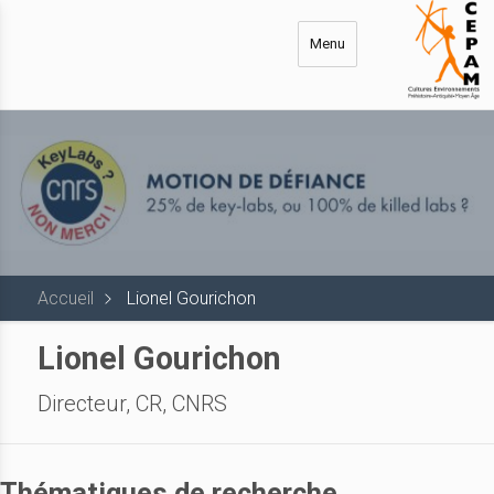
Aller
au
Menu
contenu
principal
Accueil
Lionel Gourichon
Lionel Gourichon
Directeur, CR, CNRS
Thématiques de recherche