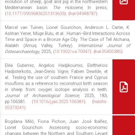
evolution of sheep, goat and pig in the northwestern
Mediterranean basin.
The Holocene
, In press,
⟨10.1177/09596836251313633⟩
.
⟨hal-04948787⟩
Marcel van Tuinen, Lionel Gourichon, Anderson L. Carter, K.
Aslıhan Yener, Müge Bulu, et al.. Human–Bird Interactions Across
Time and Space in a Bronze Age City: The Case of Tell Atchana,
Alalakh (Amuq Valley, Turkey).
International Journal of
Osteoarchaeology
, 2025,
⟨10.1002/oa.70047⟩
.
⟨hal-05405385⟩
Eléa Gutierrez, Angelos Hadjikoumis, Eleftherios
Hadjisterkotis, Jean-Denis Vigne, Fabien Dewilde, et
al.. Testing the use of southern France and Cyprus
mouflons as a reference to reconstruct birth season
in sheep from oxygen isotope analysis in teeth.
Journal of Archaeological Science
, 2025, 183,
pp.106381.
⟨10.1016/j.jas.2025.106381⟩
.
⟨halshs-
05379241⟩
Bogdana Milić, Fiona Pichon, Juan José Ibáñez,
Lionel Gourichon. Assessing socio-economic
changes between the Northern and Southern Levant