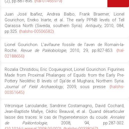
(2), pp.881-895.
⟨hal-01465979⟩
Juan José Ibañez, Andrea Balbo, Frank Braemer, Lionel
Gourichon, Eneko Iriarte, et al.. The early PPNB levels of Tell
Qarassa North (Sweida, southern Syria).
Antiquity
, 2010, 084,
pp.325.
⟨halshs-00506582⟩
Lionel Gourichon. L’avifaune fossile de l’aven de Romain-la-
Roche.
Revue de Paléobiologie
, 2010, 29, pp.827-853.
⟨hal-
02188656⟩
Rozalia Christidou, Eric Coqueugniot, Lionel Gourichon. Figurines
Made from Proximal Phalanges of Equids from the Early Pre-
Pottery Neolithic B levels of Dja'de el Mughara, Northern Syria.
Journal of Field Archaeology
, 2009, sous presse.
⟨halshs-
00351645⟩
Véronique Laroulandie, Sandrine Costamagno, David Cochard,
Jean-Baptiste Mallye, Cédric Beauval, et al.. Quand désarticuler
laisse des traces: le cas de l'hyperextension du coude.
Annales
de Paléontologie
, 2008, 94, pp.287-302.
⟨10.1016/j.annpal.2008.09.002⟩
.
⟨halshs-00338167⟩