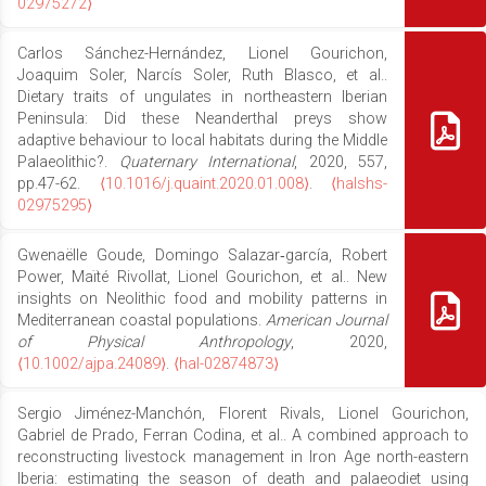
02975272⟩
Carlos Sánchez-Hernández, Lionel Gourichon,
Joaquim Soler, Narcís Soler, Ruth Blasco, et al..
Dietary traits of ungulates in northeastern Iberian
Peninsula: Did these Neanderthal preys show
adaptive behaviour to local habitats during the Middle
Palaeolithic?.
Quaternary International
, 2020, 557,
pp.47-62.
⟨10.1016/j.quaint.2020.01.008⟩
.
⟨halshs-
02975295⟩
Gwenaëlle Goude, Domingo Salazar‐garcía, Robert
Power, Maïté Rivollat, Lionel Gourichon, et al.. New
insights on Neolithic food and mobility patterns in
Mediterranean coastal populations.
American Journal
of Physical Anthropology
, 2020,
⟨10.1002/ajpa.24089⟩
.
⟨hal-02874873⟩
Sergio Jiménez-Manchón, Florent Rivals, Lionel Gourichon,
Gabriel de Prado, Ferran Codina, et al.. A combined approach to
reconstructing livestock management in Iron Age north-eastern
Iberia: estimating the season of death and palaeodiet using