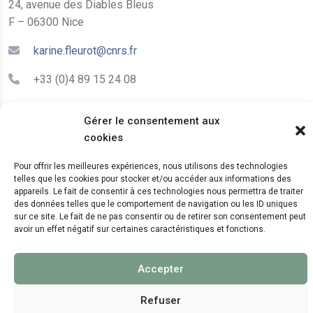
24, avenue des Diables Bleus
F – 06300 Nice
karine.fleurot@cnrs.fr
+33 (0)4 89 15 24 08
Gérer le consentement aux
LE CEPAM EST HÉBERGÉ PAR
cookies
Pour offrir les meilleures expériences, nous utilisons des technologies
telles que les cookies pour stocker et/ou accéder aux informations des
appareils. Le fait de consentir à ces technologies nous permettra de traiter
des données telles que le comportement de navigation ou les ID uniques
sur ce site. Le fait de ne pas consentir ou de retirer son consentement peut
avoir un effet négatif sur certaines caractéristiques et fonctions.
© 2024 Copyright:
CEPAM UMR7264, CNRS, CNRS
WebKit
Accepter
Refuser