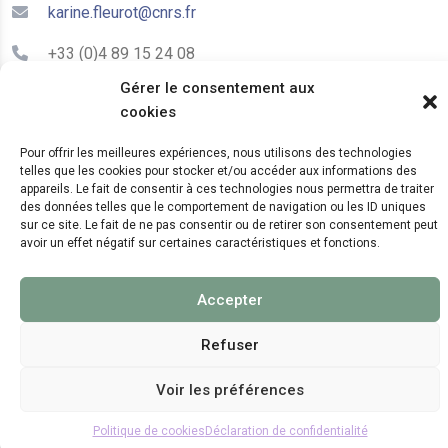
karine.fleurot@cnrs.fr
+33 (0)4 89 15 24 08
Gérer le consentement aux
cookies
LE CEPAM EST HÉBERGÉ PAR
Pour offrir les meilleures expériences, nous utilisons des technologies
telles que les cookies pour stocker et/ou accéder aux informations des
appareils. Le fait de consentir à ces technologies nous permettra de traiter
des données telles que le comportement de navigation ou les ID uniques
sur ce site. Le fait de ne pas consentir ou de retirer son consentement peut
avoir un effet négatif sur certaines caractéristiques et fonctions.
© 2024 Copyright:
CEPAM UMR7264, CNRS, CNRS
Accepter
WebKit
Refuser
Voir les préférences
Politique de cookies
Déclaration de confidentialité