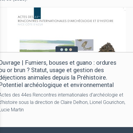
Ouvrage | Fumiers, bouses et guano : ordures
ou or brun ? Statut, usage et gestion des
déjections animales depuis la Préhistoire.
Potentiel archéologique et environnemental
Actes des 44es Rencontres internationales d’archéologie et
d’histoire sous la direction de Claire Delhon, Lionel Gourichon,
Lucie Martin