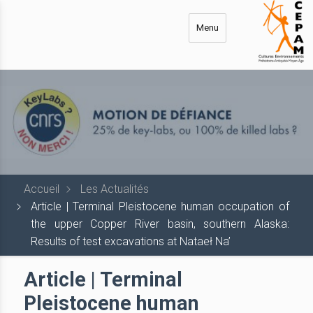
Aller
au
Menu
contenu
principal
Accueil
Les Actualités
Article | Terminal Pleistocene human occupation of
the upper Copper River basin, southern Alaska:
Results of test excavations at Nataeł Na’
Article | Terminal
Pleistocene human