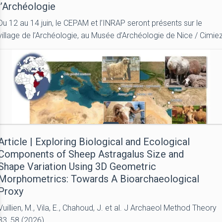
l’Archéologie
Du 12 au 14 juin, le CEPAM et l’INRAP seront présents sur le
village de l’Archéologie, au Musée d’Archéologie de Nice / Cimie
Article | Exploring Biological and Ecological
Components of Sheep Astragalus Size and
Shape Variation Using 3D Geometric
Morphometrics: Towards A Bioarchaeological
Proxy
Vuillien, M., Vila, E., Chahoud, J. et al. J Archaeol Method Theory
33, 58 (2026).