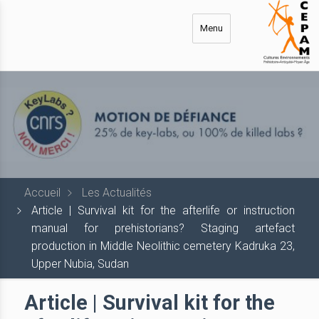
Aller
au
Menu
contenu
principal
Accueil
Les Actualités
Article | Survival kit for the afterlife or instruction
manual for prehistorians? Staging artefact
production in Middle Neolithic cemetery Kadruka 23,
Upper Nubia, Sudan
Article | Survival kit for the