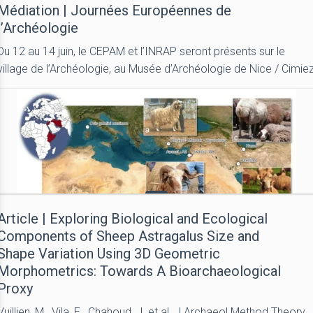
Médiation | Journées Européennes de
l’Archéologie
Du 12 au 14 juin, le CEPAM et l’INRAP seront présents sur le
village de l’Archéologie, au Musée d’Archéologie de Nice / Cimie
Article | Exploring Biological and Ecological
Components of Sheep Astragalus Size and
Shape Variation Using 3D Geometric
Morphometrics: Towards A Bioarchaeological
Proxy
Vuillien, M., Vila, E., Chahoud, J. et al. J Archaeol Method Theory