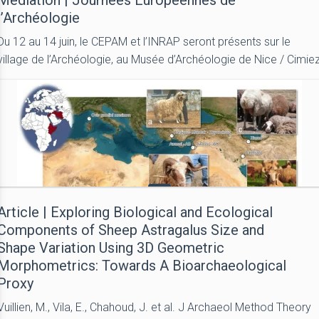
Médiation | Journées Européennes de
l’Archéologie
Du 12 au 14 juin, le CEPAM et l’INRAP seront présents sur le
village de l’Archéologie, au Musée d’Archéologie de Nice / Cimie
Article | Exploring Biological and Ecological
Components of Sheep Astragalus Size and
Shape Variation Using 3D Geometric
Morphometrics: Towards A Bioarchaeological
Proxy
Vuillien, M., Vila, E., Chahoud, J. et al. J Archaeol Method Theory