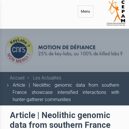
Aller
au
Menu
contenu
principal
Accueil
Les Actualités
Article | Neolithic genomic data from southern
France showcase intensified interactions with
hunter-gatherer communities
Article | Neolithic genomic
data from southern France