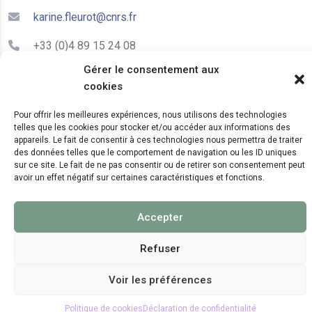
karine.fleurot@cnrs.fr
+33 (0)4 89 15 24 08
Gérer le consentement aux
cookies
LE CEPAM EST HÉBERGÉ PAR
Pour offrir les meilleures expériences, nous utilisons des technologies
telles que les cookies pour stocker et/ou accéder aux informations des
appareils. Le fait de consentir à ces technologies nous permettra de traiter
des données telles que le comportement de navigation ou les ID uniques
sur ce site. Le fait de ne pas consentir ou de retirer son consentement peut
avoir un effet négatif sur certaines caractéristiques et fonctions.
© 2024 Copyright:
CEPAM UMR7264, CNRS, CNRS
Accepter
WebKit
Refuser
Voir les préférences
Politique de cookies
Déclaration de confidentialité