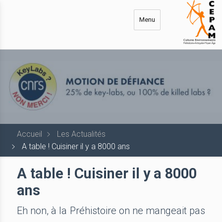
Aller
au
Menu
contenu
principal
Accueil
Les Actualités
A table ! Cuisiner il y a 8000 ans
A table ! Cuisiner il y a 8000
ans
Eh non, à la Préhistoire on ne mangeait pas