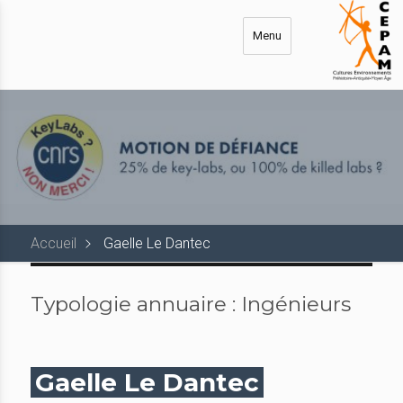
Aller
au
Menu
contenu
principal
Accueil
Gaelle Le Dantec
Typologie annuaire :
Ingénieurs
Gaelle Le Dantec