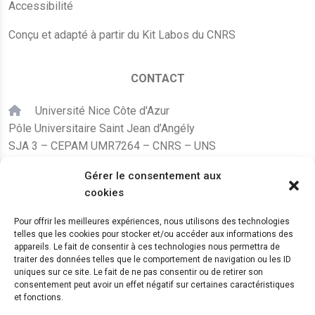
Accessibilité
Conçu et adapté à partir du Kit Labos du CNRS
CONTACT
Université Nice Côte d'Azur
Pôle Universitaire Saint Jean d’Angély
SJA 3 – CEPAM UMR7264 – CNRS – UNS
24, avenue des Diables Bleus
Gérer le consentement aux
F – 06300 Nice
cookies
karine.fleurot@cnrs.fr
Pour offrir les meilleures expériences, nous utilisons des technologies
telles que les cookies pour stocker et/ou accéder aux informations des
+33 (0)4 89 15 24 08
appareils. Le fait de consentir à ces technologies nous permettra de
traiter des données telles que le comportement de navigation ou les ID
uniques sur ce site. Le fait de ne pas consentir ou de retirer son
LE CEPAM EST HÉBERGÉ PAR
consentement peut avoir un effet négatif sur certaines caractéristiques
et fonctions.