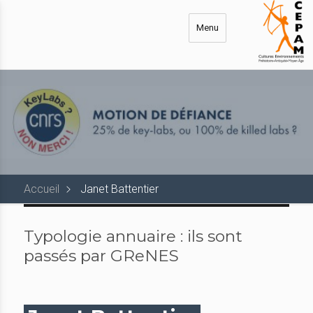
Aller
au
Menu
contenu
principal
Accueil
Janet Battentier
Typologie annuaire :
ils sont
passés par GReNES