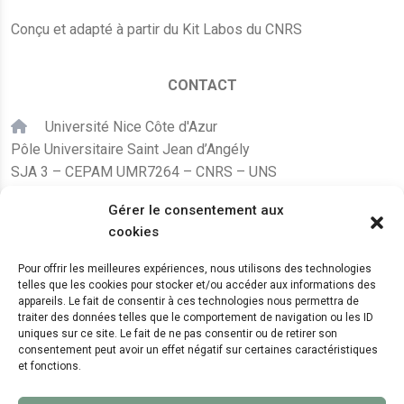
Conçu et adapté à partir du Kit Labos du CNRS
CONTACT
Université Nice Côte d'Azur
Pôle Universitaire Saint Jean d’Angély
SJA 3 – CEPAM UMR7264 – CNRS – UNS
24, avenue des Diables Bleus
Gérer le consentement aux
F – 06300 Nice
cookies
karine.fleurot@cnrs.fr
Pour offrir les meilleures expériences, nous utilisons des technologies
telles que les cookies pour stocker et/ou accéder aux informations des
+33 (0)4 89 15 24 08
appareils. Le fait de consentir à ces technologies nous permettra de
traiter des données telles que le comportement de navigation ou les ID
uniques sur ce site. Le fait de ne pas consentir ou de retirer son
LE CEPAM EST HÉBERGÉ PAR
consentement peut avoir un effet négatif sur certaines caractéristiques
et fonctions.