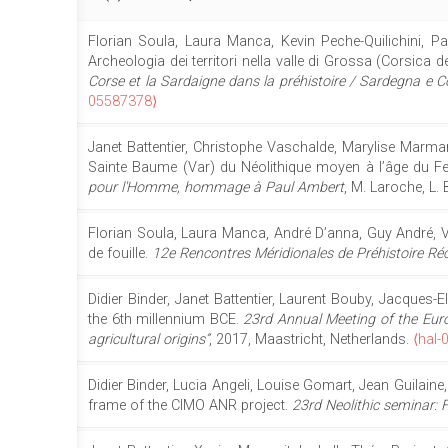
Florian Soula, Laura Manca, Kevin Peche-Quilichini, Pant
Archeologia dei territori nella valle di Grossa (Corsica del
Corse et la Sardaigne dans la préhistoire / Sardegna e Cors
05587378⟩
Janet Battentier, Christophe Vaschalde, Marylise Marma
Sainte Baume (Var) du Néolithique moyen à l’âge du Fe
pour l'Homme, hommage à Paul Ambert
, M. Laroche, L.
Florian Soula, Laura Manca, André D’anna, Guy André, Vi
de fouille.
12e Rencontres Méridionales de Préhistoire Ré
Didier Binder, Janet Battentier, Laurent Bouby, Jacques-
the 6th millennium BCE.
23rd Annual Meeting of the Euro
agricultural origins”
, 2017, Maastricht, Netherlands.
⟨hal-
Didier Binder, Lucia Angeli, Louise Gomart, Jean Guilaine
frame of the CIMO ANR project.
23rd Neolithic seminar: