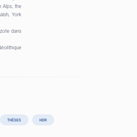
 Alps, the
alsh, York
azote dans
éolithique
THÈSES
HDR