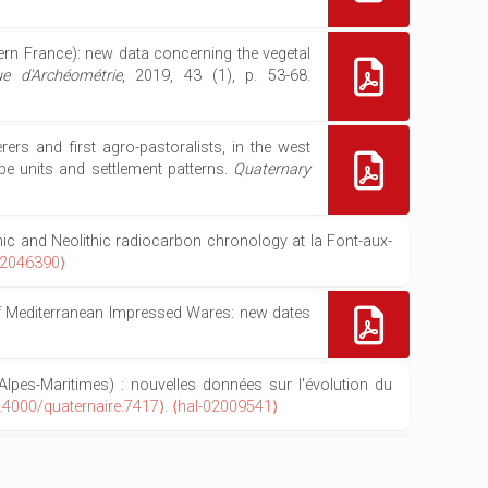
tern France): new data concerning the vegetal
ue d'Archéométrie
, 2019, 43 (1), p. 53-68.
rers and first agro-pastoralists, in the west
pe units and settlement patterns.
Quaternary
ithic and Neolithic radiocarbon chronology at la Font-aux-
02046390⟩
al of Mediterranean Impressed Wares: new dates
r, Alpes-Maritimes) : nouvelles données sur l'évolution du
.4000/quaternaire.7417⟩
.
⟨hal-02009541⟩