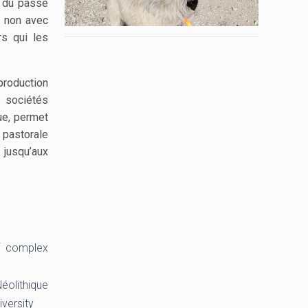
s du passé
n non avec
rs qui les
production
s sociétés
que, permet
 pastorale
 jusqu’aux
of complex
éolithique
iversity