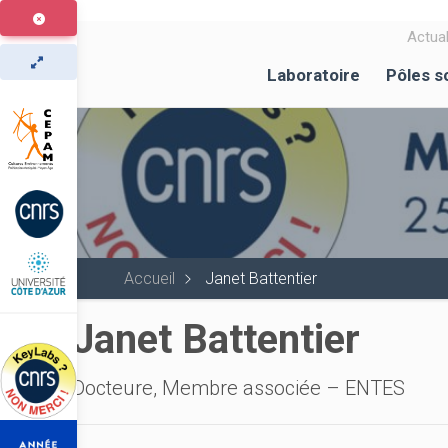
Aller
au
Actual
contenu
Laboratoire
Pôles s
principal
Accueil
Janet Battentier
Janet Battentier
Docteure, Membre associée – ENTES