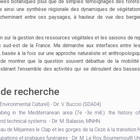
onnées botaniques plus que de simples témoignages des forêt
se ainsi une synthèse régionale des dynamiques de végétatio
n cheminant entre ces paysages, à hauteur de vue des berge
n sur la gestion des ressources végétales et les saisons de re
 sud-est de la France. Ma démarche aux interfaces entre le
re, basée à la fois sur une approche naturaliste et anthropologi
 de montrer que la question souvent débattue de la mobilité
sidérant l’ensemble des activités qui se déroulent des basses
de recherche
Environmental Culturel
) - Dir. V. Buccio (SDA04)
ng in the Mediterranean area (7
e
-3
e
mill.): the history 
nd technical systems - Dir. M. Balasse, MNHN.
 de Méjannes le Clap et les gorges de la Cèze à la transition N
pations et pratiques funéraires - Dir. M. Le Roy, Bournemouth Un