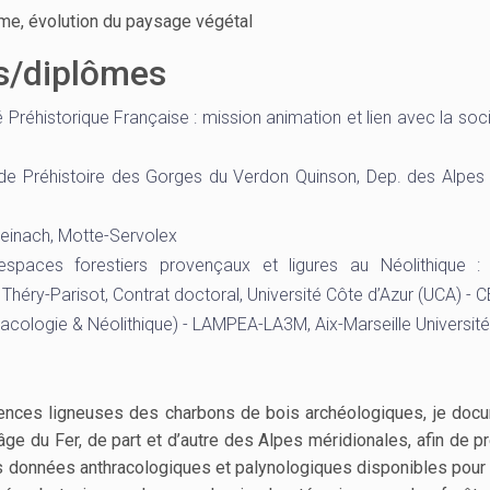
sme, évolution du paysage végétal
és/diplômes
Préhistorique Française : mission animation et lien avec la soci
 Préhistoire des Gorges du Verdon Quinson, Dep. des Alpes
einach, Motte-Servolex
spaces forestiers provençaux et ligures au Néolithique :
Théry-Parisot, Contrat doctoral, Université Côte d’Azur (UCA) -
acologie & Néolithique) - LAMPEA-LA3M, Aix-Marseille Université
ssences ligneuses des charbons de bois archéologiques, je doc
âge du Fer, de part et d’autre des Alpes méridionales, afin de p
es données anthracologiques et palynologiques disponibles pour 