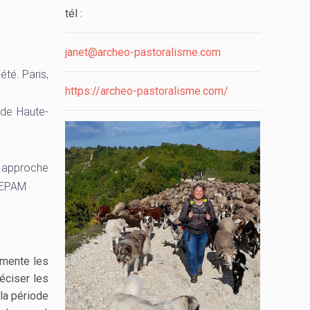
tél :
janet@archeo-pastoralisme.com
été. Paris,
https://archeo-pastoralisme.com/
 de Haute-
 approche
 CEPAM
umente les
réciser les
la période