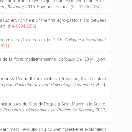
gétal littoral au Néolithique final (2900-2600 cal. BCE) :
ente, Bayonne
, 2016, Bayonne, France.
⟨hal-02046403⟩
 versus environment of the first agro-pastoralists between
ain.
⟨hal-02046356⟩
co-émilien: état des lieux fin 2015.
Colloque international.
2391⟩
ue de la forêt méditerranéenne.
Colloque Q9
, 2014, Lyon,
ndimoun & Pertus II rockshelters (Provence, Southeastern
 European Palaeobotany and Palynology Conference
, 2014,
tohistoriques du Clos de Roque à Saint-Maximin-la-Sainte-
0e Rencontres Méridionales de Préhistoire Récente
, 2012,
-Maritimes) : évolution du couvert forestier et exploitation