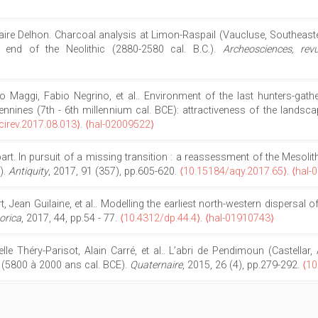
, Claire Delhon. Charcoal analysis at Limon-Raspail (Vaucluse, Southeas
end of the Neolithic (2880-2580 cal. B.C.).
Archeosciences, rev
rto Maggi, Fabio Negrino, et al.. Environment of the last hunters-gathe
nines (7th - 6th millennium cal. BCE): attractiveness of the landsca
cirev.2017.08.013⟩
.
⟨hal-02009522⟩
énépart. In pursuit of a missing transition : a reassessment of the Mesol
).
Antiquity
, 2017, 91 (357), pp.605-620.
⟨10.15184/aqy.2017.65⟩
.
⟨hal-
rt, Jean Guilaine, et al.. Modelling the earliest north-western dispers
orica
, 2017, 44, pp.54 - 77.
⟨10.4312/dp.44.4⟩
.
⟨hal-01910743⟩
belle Théry-Parisot, Alain Carré, et al.. L’abri de Pendimoun (Castella
ue (5800 à 2000 ans cal. BCE).
Quaternaire
, 2015, 26 (4), pp.279-292.
⟨10