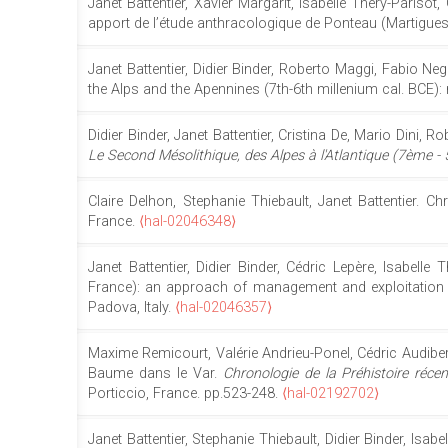
Janet Battentier, Xavier Margarit, Isabelle Théry-Parisot
apport de l’étude anthracologique de Ponteau (Martigu
Janet Battentier, Didier Binder, Roberto Maggi, Fabio Neg
the Alps and the Apennines (7th-6th millenium cal. BCE): 
Didier Binder, Janet Battentier, Cristina De, Mario Dini, 
Le Second Mésolithique, des Alpes à l'Atlantique (7ème 
Claire Delhon, Stephanie Thiebault, Janet Battentier. C
France.
⟨hal-02046348⟩
Janet Battentier, Didier Binder, Cédric Lepère, Isabell
France): an approach of management and exploitation o
Padova, Italy.
⟨hal-02046357⟩
Maxime Remicourt, Valérie Andrieu-Ponel, Cédric Audibert
Baume dans le Var.
Chronologie de la Préhistoire réce
Porticcio, France. pp.523-248.
⟨hal-02192702⟩
Janet Battentier, Stephanie Thiebault, Didier Binder, Isabe