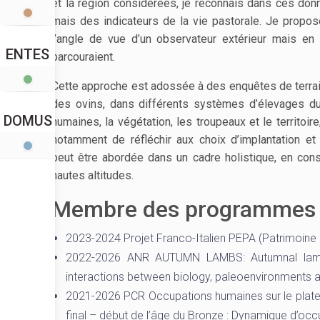
et la région considérées, je reconnais dans ces d
mais des indicateurs de la vie pastorale. Je propo
l’angle de vue d’un observateur extérieur mais e
ENTES
parcouraient.
Cette approche est adossée à des enquêtes de terrai
des ovins, dans différents systèmes d’élevages du
DOMUS
humaines, la végétation, les troupeaux et le territoi
notamment de réfléchir aux choix d’implantation et
peut être abordée dans un cadre holistique, en con
hautes altitudes.
Membre des programmes 
2023-2024 Projet Franco-Italien PEPA (
Patrimoine 
2022-2026
ANR AUTUMN LAMBS: Autumnal lambi
interactions between biology, paleoenvironments a
2021-2026 PCR Occupations humaines sur le plateau
final – début de l’âge du Bronze : Dynamique d’occu