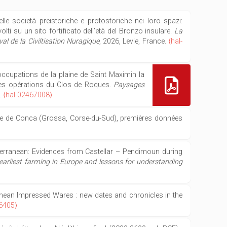
elle società preistoriche e protostoriche nei loro spazi:
volti su un sito fortificato dell’età del Bronzo insulare.
La
val de la Civiltisation Nuragique
, 2026, Levie, France.
⟨hal-
occupations de la plaine de Saint Maximin la
des opérations du Clos de Roques.
Paysages
.
⟨hal-02467008⟩
allée de Conca (Grossa, Corse-du-Sud), premières données
editerranean: Evidences from Castellar – Pendimoun during
 earliest farming in Europe and lessons for understanding
erranean Impressed Wares : new dates and chronicles in the
6405⟩