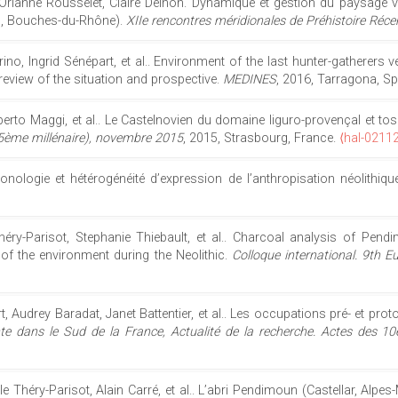
, Orianne Rousselet, Claire Delhon. Dynamique et gestion du paysage vé
es, Bouches-du-Rhône).
XIIe rencontres méridionales de Préhistoire Réc
rino, Ingrid Sénépart, et al.. Environment of the last hunter-gatherers
review of the situation and prospective.
MEDINES
, 2016, Tarragona, Sp
Roberto Maggi, et al.. Le Castelnovien du domaine liguro-provençal et tos
- 5ème millénaire), novembre 2015
, 2015, Strasbourg, France.
⟨hal-0211
hronologie et hétérogénéité d’expression de l’anthropisation néolithiq
e Théry-Parisot, Stephanie Thiebault, et al.. Charcoal analysis of Pe
f the environment during the Neolithic.
Colloque international. 9th
, Audrey Baradat, Janet Battentier, et al.. Les occupations pré- et pro
nte dans le Sud de la France, Actualité de la recherche. Actes des 1
lle Théry-Parisot, Alain Carré, et al.. L’abri Pendimoun (Castellar, Alpes