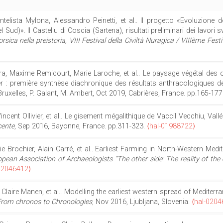
elista Mylona, Alessandro Peinetti, et al.. Il progetto «Evoluzione d
 Sud)». Il Castellu di Coscia (Sartena), risultati preliminari dei lavori s
ica nella preistoria, VIII Festival della Civiltà Nuragica / VIIIème Festi
ra, Maxime Remicourt, Marie Laroche, et al.. Le paysage végétal des 
r : première synthèse diachronique des résultats anthracologiques 
 Bruxelles, P. Galant, M. Ambert, Oct 2019, Cabrières, France. pp.165-177
ncent Ollivier, et al.. Le gisement mégalithique de Vaccil Vecchiu, V
cente
, Sep 2016, Bayonne, France. pp.311-323.
⟨hal-01988722⟩
Elie Brochier, Alain Carré, et al.. Earliest Farming in North-Western M
pean Association of Archaeologists “The other side: The reality of the
02046412⟩
, Claire Manen, et al.. Modelling the earliest western spread of Medit
 From chronos to Chronologies
, Nov 2016, Ljubljana, Slovenia.
⟨hal-0204