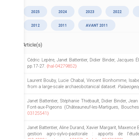
2025
2024
2023
2022
2012
2011
AVANT 2011
Article(s)
Cédric Lepère, Janet Battentier, Didier Binder, Jacques É
pp.17-27.
⟨hal-04279852⟩
Laurent Bouby, Lucie Chabal, Vincent Bonhomme, Isabelle 
from a large-scale archaeobotanical dataset.
Palaeogeog
Janet Battentier, Stéphanie Thiébault, Didier Binder, Jean
Font-aux-Pigeons (Châteauneuf-les-Martigues, Bouches
03125541⟩
Janet Battentier, Aline Durand, Xavier Margarit, Maxence Ba
gestion agro-sylvo-pastorale : apports de l’ét