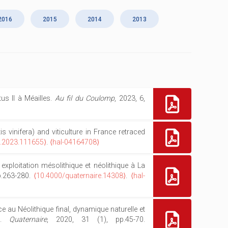
2016
2015
2014
2013
tus II à Méailles.
Au fil du Coulomp
, 2023, 6,
s vinifera) and viticulture in France retraced
o.2023.111655⟩
.
⟨hal-04164708⟩
n exploitation mésolithique et néolithique à La
p.263-280.
⟨10.4000/quaternaire.14308⟩
.
⟨hal-
nce au Néolithique final, dynamique naturelle et
e).
Quaternaire
, 2020, 31 (1), pp.45-70.