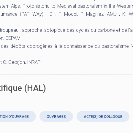
ern Alps: Protohistoric to Medieval pastoralism in the Western
nshumance (PATHWAy
) -
Dir. F. Mocci, P. Magniez, AMU ; K. W
le troupeau : approche isotopique des cycles du carbone et de l’
hon, CEPAM
 des dépôts coprogènes à la connaissance du pastoralisme N
t C. Georjon, INRAP
tifique (HAL)
TION D'OUVRAGE
OUVRAGES
ACTE(S) DE COLLOQUE