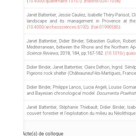
⟨10.4000/quaternaire.13157⟩
.
⟨halshs-02471038⟩
Janet Battentier, Jessie Cauliez, Isabelle Théry-Parisot
landscape and its management in Provence at the 
⟨10.4000/archeosciences.6192⟩
.
⟨hal-01990585⟩
Janet Battentier, Didier Binder, Sébastien Guillon, Robe
Mediterranean, between the Rhone and the Northern Apen
Science Reviews
, 2018, 184, pp.167-182.
⟨10.1016/j.quas
Didier Binder, Janet Battentier, Claire Delhon, Ingrid. S
Pigeons rock shelter (Châteauneuf-lès-Martigues, France
Didier Binder, Philippe Lanos, Lucia Angeli, Louise Goma
and Bayesian chronological model.
Documenta Praehist
Janet Battentier, Stéphanie Thiebault, Didier Binder, Isa
couvert forestier et l'exploitation du milieu au Néolithiq
Acte(s) de colloque