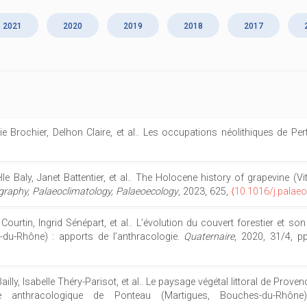
2021
2020
2019
2018
2017
lie Brochier, Delhon Claire, et al.. Les occupations néolithiques de Per
Baly, Janet Battentier, et al.. The Holocene history of grapevine (Viti
raphy, Palaeoclimatology, Palaeoecology
, 2023, 625,
⟨10.1016/j.palae
 Courtin, Ingrid Sénépart, et al.. L’évolution du couvert forestier et so
-du-Rhône) : apports de l’anthracologie.
Quaternaire
, 2020, 31/4, p
illy, Isabelle Théry-Parisot, et al.. Le paysage végétal littoral de Prove
ude anthracologique de Ponteau (Martigues, Bouches-du-Rhôn