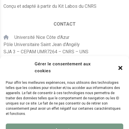
Conçu et adapté à partir du Kit Labos du CNRS
CONTACT
Université Nice Côte d'Azur
Pôle Universitaire Saint Jean d’Angély
SJA 3 – CEPAM UMR7264 – CNRS – UNS
24, avenue des Diables Bleus
Gérer le consentement aux
F – 06300 Nice
cookies
karine.fleurot@cnrs.fr
Pour offrir les meilleures expériences, nous utilisons des technologies
telles que les cookies pour stocker et/ou accéder aux informations des
+33 (0)4 89 15 24 08
appareils. Le fait de consentir à ces technologies nous permettra de
traiter des données telles que le comportement de navigation ou les ID
uniques sur ce site. Le fait de ne pas consentir ou de retirer son
LE CEPAM EST HÉBERGÉ PAR
consentement peut avoir un effet négatif sur certaines caractéristiques
et fonctions.