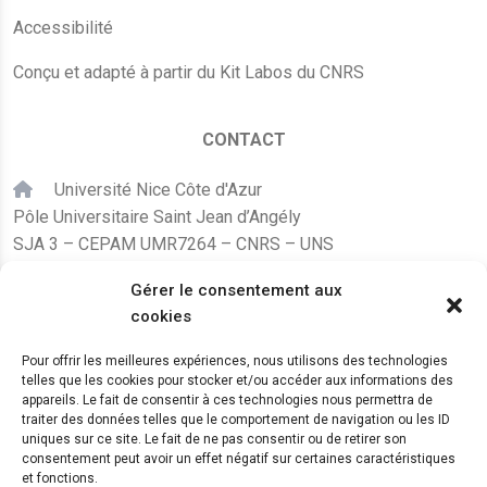
Accessibilité
Conçu et adapté à partir du Kit Labos du CNRS
CONTACT
Université Nice Côte d'Azur
Pôle Universitaire Saint Jean d’Angély
SJA 3 – CEPAM UMR7264 – CNRS – UNS
24, avenue des Diables Bleus
Gérer le consentement aux
F – 06300 Nice
cookies
karine.fleurot@cnrs.fr
Pour offrir les meilleures expériences, nous utilisons des technologies
telles que les cookies pour stocker et/ou accéder aux informations des
+33 (0)4 89 15 24 08
appareils. Le fait de consentir à ces technologies nous permettra de
traiter des données telles que le comportement de navigation ou les ID
uniques sur ce site. Le fait de ne pas consentir ou de retirer son
LE CEPAM EST HÉBERGÉ PAR
consentement peut avoir un effet négatif sur certaines caractéristiques
et fonctions.