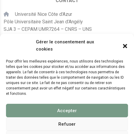
CONTACT
Université Nice Côte d'Azur
Pôle Universitaire Saint Jean d’Angély
SJA 3 – CEPAM UMR7264 – CNRS – UNS
24, avenue des Diables Bleus
Gérer le consentement aux
F – 06300 Nice
cookies
karine.fleurot@cnrs.fr
Pour offrir les meilleures expériences, nous utilisons des technologies
telles que les cookies pour stocker et/ou accéder aux informations des
+33 (0)4 89 15 24 08
appareils. Le fait de consentir à ces technologies nous permettra de
traiter des données telles que le comportement de navigation ou les ID
uniques sur ce site. Le fait de ne pas consentir ou de retirer son
LE CEPAM EST HÉBERGÉ PAR
consentement peut avoir un effet négatif sur certaines caractéristiques
et fonctions.
Accepter
Refuser