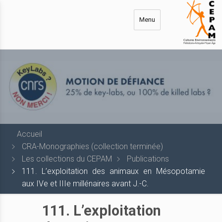
Aller
au
Menu
contenu
principal
Accueil
CRA-Monographies (collection terminée)
Les collections du CEPAM
Publications
111. L’exploitation des animaux en Mésopotamie
aux IVe et IIIe millénaires avant J.-C.
111. L’exploitation