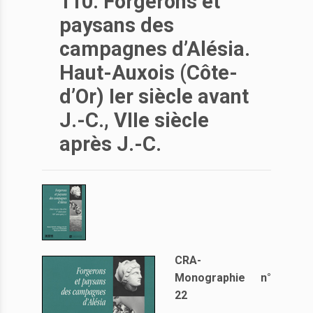
110. Forgerons et
paysans des
campagnes d’Alésia.
Haut-Auxois (Côte-
d’Or) Ier siècle avant
J.-C., VIIe siècle
après J.-C.
CRA-
Monographie n°
22