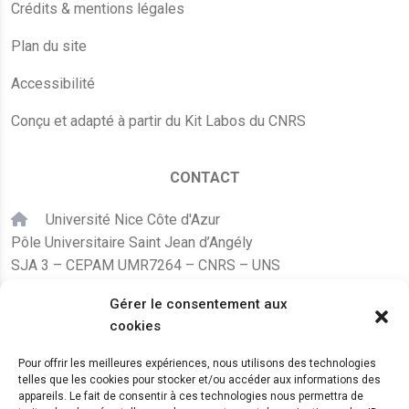
Crédits & mentions légales
Plan du site
Accessibilité
Conçu et adapté à partir du Kit Labos du CNRS
CONTACT
Université Nice Côte d'Azur
Pôle Universitaire Saint Jean d’Angély
SJA 3 – CEPAM UMR7264 – CNRS – UNS
24, avenue des Diables Bleus
Gérer le consentement aux
F – 06300 Nice
cookies
karine.fleurot@cnrs.fr
Pour offrir les meilleures expériences, nous utilisons des technologies
telles que les cookies pour stocker et/ou accéder aux informations des
+33 (0)4 89 15 24 08
appareils. Le fait de consentir à ces technologies nous permettra de