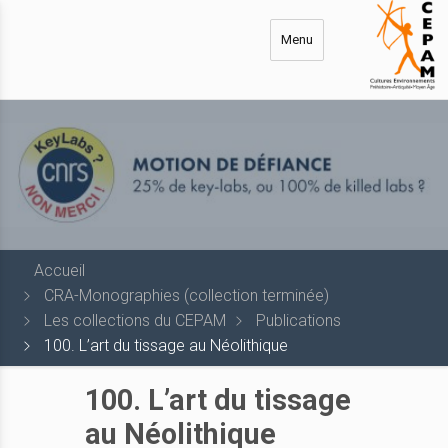
Aller
au
Menu
contenu
principal
Accueil
CRA-Monographies (collection terminée)
Les collections du CEPAM
Publications
100. L’art du tissage au Néolithique
100. L’art du tissage
au Néolithique