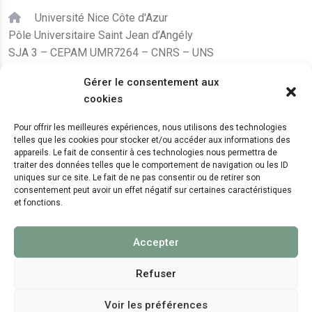
Université Nice Côte d'Azur
Pôle Universitaire Saint Jean d’Angély
SJA 3 – CEPAM UMR7264 – CNRS – UNS
24, avenue des Diables Bleus
Gérer le consentement aux
F – 06300 Nice
cookies
karine.fleurot@cnrs.fr
Pour offrir les meilleures expériences, nous utilisons des technologies
telles que les cookies pour stocker et/ou accéder aux informations des
+33 (0)4 89 15 24 08
appareils. Le fait de consentir à ces technologies nous permettra de
traiter des données telles que le comportement de navigation ou les ID
uniques sur ce site. Le fait de ne pas consentir ou de retirer son
LE CEPAM EST HÉBERGÉ PAR
consentement peut avoir un effet négatif sur certaines caractéristiques
et fonctions.
Accepter
Refuser
Voir les préférences
© 2024 Copyright:
CEPAM UMR7264, CNRS, CNRS