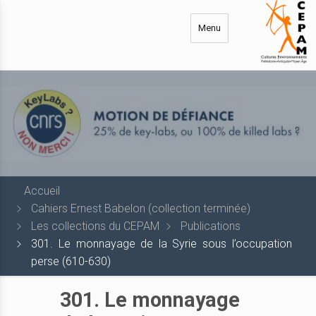
Aller
au
Menu
contenu
principal
Accueil
Cahiers Ernest Babelon (collection terminée)
Les collections du CEPAM
Publications
301. Le monnayage de la Syrie sous l’occupation
perse (610-630)
301. Le monnayage