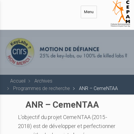
Aller
au
Menu
contenu
principal
Accueil
Archives
Programmes de recherche
ANR – CemeNTAA
ANR – CemeNTAA
L’objectif du projet CemeNTAA (2015-
2018) est de développer et perfectionner