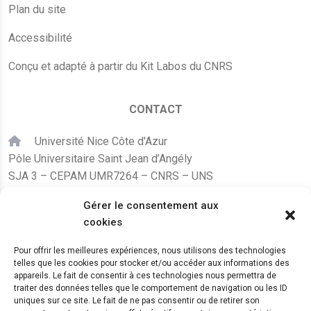
Plan du site
Accessibilité
Conçu et adapté à partir du Kit Labos du CNRS
CONTACT
Université Nice Côte d'Azur
Pôle Universitaire Saint Jean d’Angély
SJA 3 – CEPAM UMR7264 – CNRS – UNS
24, avenue des Diables Bleus
Gérer le consentement aux
F – 06300 Nice
cookies
karine.fleurot@cnrs.fr
Pour offrir les meilleures expériences, nous utilisons des technologies
telles que les cookies pour stocker et/ou accéder aux informations des
+33 (0)4 89 15 24 08
appareils. Le fait de consentir à ces technologies nous permettra de
traiter des données telles que le comportement de navigation ou les ID
uniques sur ce site. Le fait de ne pas consentir ou de retirer son
LE CEPAM EST HÉBERGÉ PAR