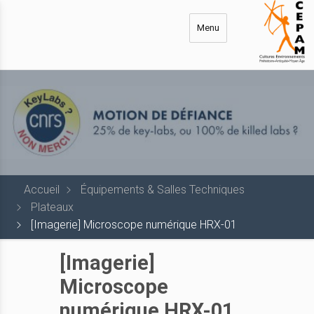
Aller
au
Menu
contenu
principal
Accueil
Équipements & Salles Techniques
Plateaux
[Imagerie] Microscope numérique HRX-01
[Imagerie]
Microscope
numérique HRX-01