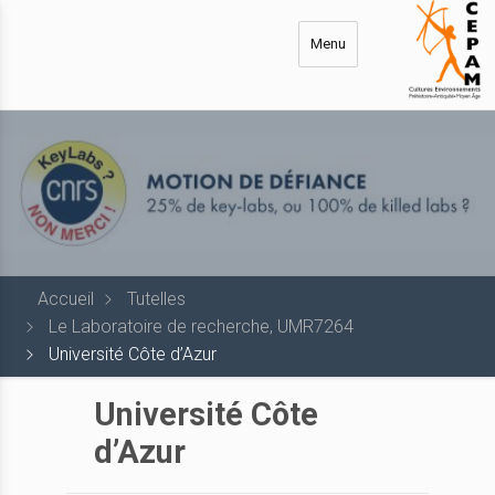
Aller
au
Menu
contenu
principal
Accueil
Tutelles
Le Laboratoire de recherche, UMR7264
Université Côte d’Azur
Université Côte
d’Azur