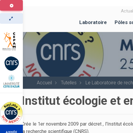
Aller
au
Actual
contenu
Laboratoire
Pôles s
principal
Accueil
Tutelles
Le Laboratoire de re
Institut écologie et
Crée le 1er novembre 2009 par décret , l’Institut éco
la recherche scientifique (CNRS).