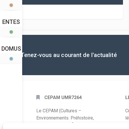
ENTES
DOMUS
Tenez-vous au courant de l'actualité
CEPAM UMR7264
L
Le CEPAM (Cultures –
C
Environnements. Préhistoire,
l
Antiquité, Moyen Âge) est une unité