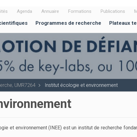
ités
Agenda
Annuaire
Formations
Publications
M
cientifiques
Programmes de recherche
Plateaux t
cherche, UMR7264
Institut écologie et environnement
 environnement
logie et environnement (INEE) est un institut de recherche fond