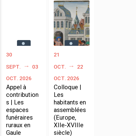
30
21
sept.
03
oct.
22
oct. 2026
oct. 2026
Appel à
Colloque |
contribution
Les
s | Les
habitants en
espaces
assemblées
funéraires
(Europe,
ruraux en
XIIe-XVIIIe
Gaule
siècle)