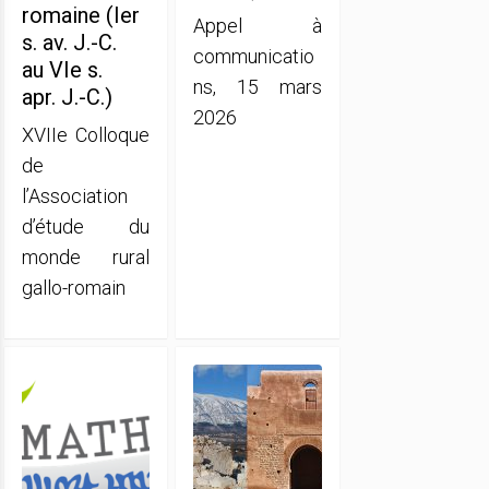
romaine (Ier
Appel à
s. av. J.-C.
communicatio
au VIe s.
ns, 15 mars
apr. J.-C.)
2026
XVIIe Colloque
de
l’Association
d’étude du
monde rural
gallo-romain