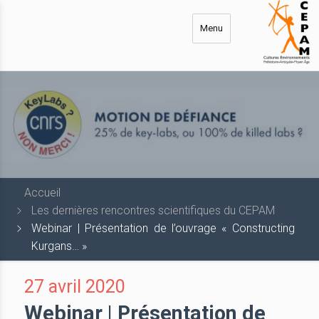
Aller
au
Menu
contenu
principal
Accueil
Les dernières rencontres scientifiques du CEPAM
Webinar | Présentation de l’ouvrage « Constructing
Kurgans… »
27 avril 2020
Webinar | Présentation de