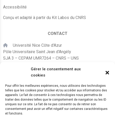
Accessibilité
Conçu et adapté à partir du Kit Labos du CNRS
CONTACT
Université Nice Côte d'Azur
Pôle Universitaire Saint Jean d’Angély
SJA 3 – CEPAM UMR7264 – CNRS – UNS
24, avenue des Diables Bleus
Gérer le consentement aux
F – 06300 Nice
cookies
karine.fleurot@cnrs.fr
Pour offrir les meilleures expériences, nous utilisons des technologies
telles que les cookies pour stocker et/ou accéder aux informations des
+33 (0)4 89 15 24 08
appareils. Le fait de consentir à ces technologies nous permettra de
traiter des données telles que le comportement de navigation ou les ID
uniques sur ce site. Le fait de ne pas consentir ou de retirer son
LE CEPAM EST HÉBERGÉ PAR
consentement peut avoir un effet négatif sur certaines caractéristiques
et fonctions.