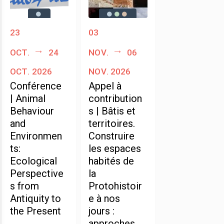
23
03
oct.
24
nov.
06
oct. 2026
nov. 2026
Conférence
Appel à
| Animal
contribution
Behaviour
s | Bâtis et
and
territoires.
Environmen
Construire
ts:
les espaces
Ecological
habités de
Perspective
la
s from
Protohistoir
Antiquity to
e à nos
the Present
jours :
approches