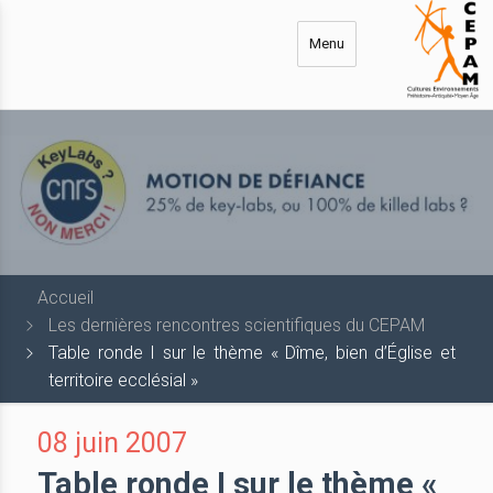
Aller
au
Menu
contenu
principal
Accueil
Les dernières rencontres scientifiques du CEPAM
Table ronde I sur le thème « Dîme, bien d’Église et
territoire ecclésial »
08 juin 2007
Table ronde I sur le thème «