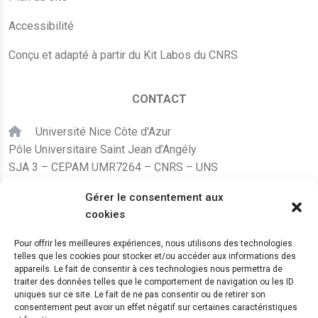
Accessibilité
Conçu et adapté à partir du Kit Labos du CNRS
CONTACT
Université Nice Côte d'Azur
Pôle Universitaire Saint Jean d’Angély
SJA 3 – CEPAM UMR7264 – CNRS – UNS
24, avenue des Diables Bleus
Gérer le consentement aux
F – 06300 Nice
cookies
karine.fleurot@cnrs.fr
Pour offrir les meilleures expériences, nous utilisons des technologies
telles que les cookies pour stocker et/ou accéder aux informations des
+33 (0)4 89 15 24 08
appareils. Le fait de consentir à ces technologies nous permettra de
traiter des données telles que le comportement de navigation ou les ID
uniques sur ce site. Le fait de ne pas consentir ou de retirer son
LE CEPAM EST HÉBERGÉ PAR
consentement peut avoir un effet négatif sur certaines caractéristiques