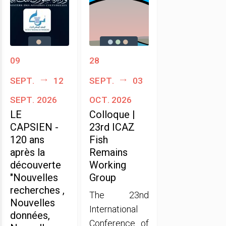
09
28
sept.
12
sept.
03
sept. 2026
oct. 2026
LE
Colloque |
CAPSIEN -
23rd ICAZ
120 ans
Fish
après la
Remains
découverte
Working
"Nouvelles
Group
recherches ,
The 23nd
Nouvelles
International
données,
Conference of