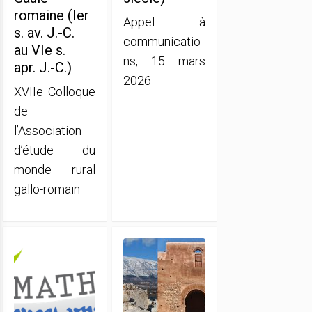
romaine (Ier
Appel à
s. av. J.-C.
communicatio
au VIe s.
ns, 15 mars
apr. J.-C.)
2026
XVIIe Colloque
de
l’Association
d’étude du
monde rural
gallo-romain