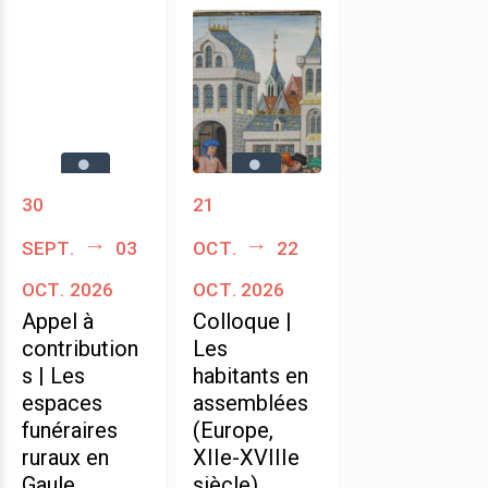
30
21
sept.
03
oct.
22
oct. 2026
oct. 2026
Appel à
Colloque |
contribution
Les
s | Les
habitants en
espaces
assemblées
funéraires
(Europe,
ruraux en
XIIe-XVIIIe
Gaule
siècle)