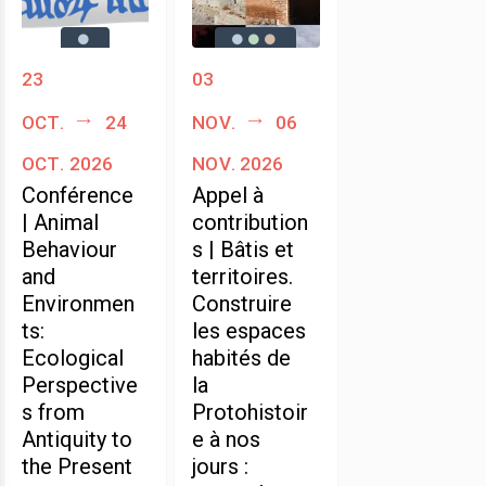
23
03
oct.
24
nov.
06
oct. 2026
nov. 2026
Conférence
Appel à
| Animal
contribution
Behaviour
s | Bâtis et
and
territoires.
Environmen
Construire
ts:
les espaces
Ecological
habités de
Perspective
la
s from
Protohistoir
Antiquity to
e à nos
the Present
jours :