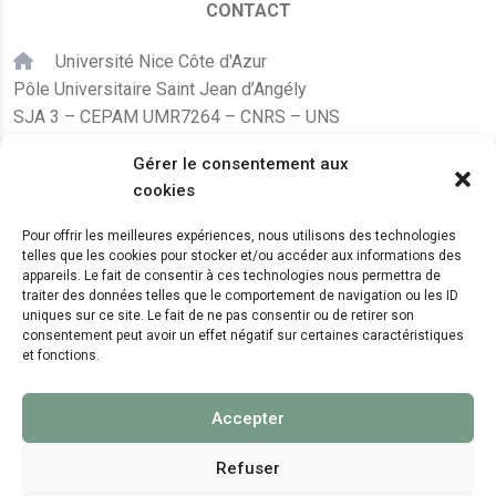
CONTACT
Université Nice Côte d'Azur
Pôle Universitaire Saint Jean d’Angély
SJA 3 – CEPAM UMR7264 – CNRS – UNS
24, avenue des Diables Bleus
Gérer le consentement aux
F – 06300 Nice
cookies
karine.fleurot@cnrs.fr
Pour offrir les meilleures expériences, nous utilisons des technologies
telles que les cookies pour stocker et/ou accéder aux informations des
+33 (0)4 89 15 24 08
appareils. Le fait de consentir à ces technologies nous permettra de
traiter des données telles que le comportement de navigation ou les ID
uniques sur ce site. Le fait de ne pas consentir ou de retirer son
LE CEPAM EST HÉBERGÉ PAR
consentement peut avoir un effet négatif sur certaines caractéristiques
et fonctions.
Accepter
Refuser