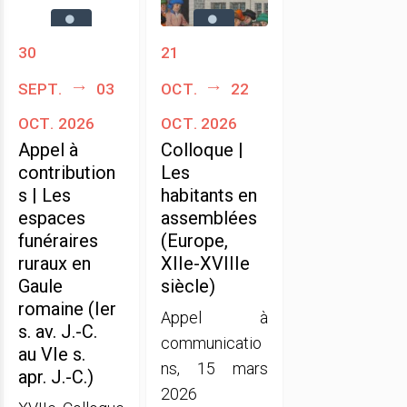
30
21
sept.
03
oct.
22
oct. 2026
oct. 2026
Appel à
Colloque |
contribution
Les
s | Les
habitants en
espaces
assemblées
funéraires
(Europe,
ruraux en
XIIe-XVIIIe
Gaule
siècle)
romaine (Ier
Appel à
s. av. J.-C.
communicatio
au VIe s.
ns, 15 mars
apr. J.-C.)
2026