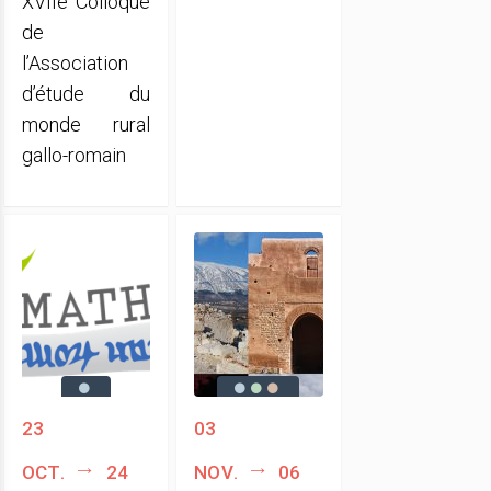
XVIIe Colloque
de
l’Association
d’étude du
monde rural
gallo-romain
23
03
oct.
24
nov.
06