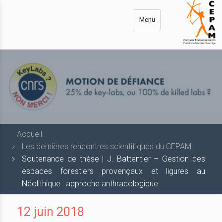
Aller
au
Menu
contenu
principal
Accueil
Les dernières rencontres scientifiques du CEPAM
Soutenance de thèse | J. Battentier – Gestion des
espaces forestiers provençaux et ligures au
Néolithique : approche anthracologique
12 juin 2018