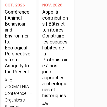
oct. 2026
nov. 2026
Conférence
Appel à
| Animal
contribution
Behaviour
s | Bâtis et
and
territoires.
Environmen
Construire
ts:
les espaces
Ecological
habités de
Perspective
la
s from
Protohistoir
Antiquity to
e à nos
the Present
jours :
approches
XIIe
archéologiq
ZOOMATHIA
ues et
Conference –
historiques
Organisers:
46es
Stavros