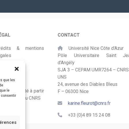
mail
*
ÉGAL
CONTACT
rédits & mentions
Université Nice Côte d'Azur
égales
Pôle Universitaire Saint Je
d’Angély
lan du site
SJA 3 – CEPAM UMR7264 – CNRS
UNS
ccessibilité
es que les
24, avenue des Diables Bleus
de
onçu et adapté à partir
que le
F – 06300 Nice
s consentir
u Kit Labos du CNRS
karine.fleurot@cnrs.fr
+33 (0)4 89 15 24 08
férences