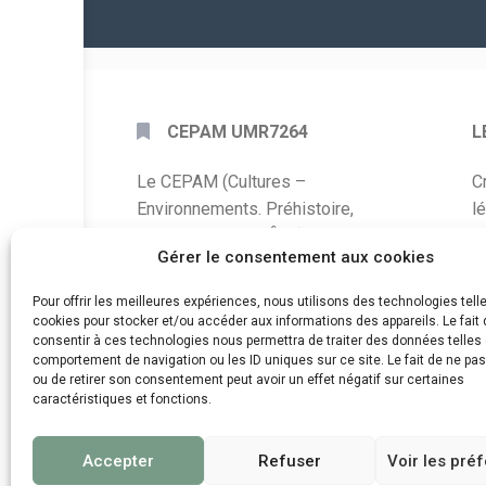
CEPAM UMR7264
L
Le CEPAM (Cultures –
C
Environnements. Préhistoire,
l
Antiquité, Moyen Âge) est une unité
P
Gérer le consentement aux cookies
mixte de recherche CNRS – UNS qui
développe des recherches autour de
A
Pour offrir les meilleures expériences, nous utilisons des technologies tell
la connaissance des sociétés du
cookies pour stocker et/ou accéder aux informations des appareils. Le fait 
C
consentir à ces technologies nous permettra de traiter des données telles 
passé, de leurs modes de
comportement de navigation ou les ID uniques sur ce site. Le fait de ne pa
d
fonctionnement, de leur évolution et
ou de retirer son consentement peut avoir un effet négatif sur certaines
de leur relation à l’environnement.
caractéristiques et fonctions.
Accepter
Refuser
Voir les pré