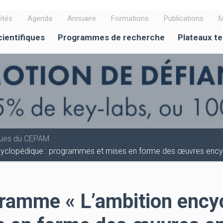
ités
Agenda
Annuaire
Formations
Publications
M
cientifiques
Programmes de recherche
Plateaux t
iques du CEPAM
cyclopédique : programmes et mises en forme des œuvres encyc
gramme « L’ambition ency