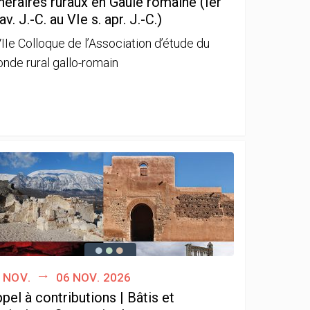
néraires ruraux en Gaule romaine (Ier
 av. J.-C. au VIe s. apr. J.-C.)
IIe Colloque de l’Association d’étude du
nde rural gallo-romain
 nov.
06 nov. 2026
pel à contributions | Bâtis et