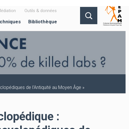
édiation
Outils & données
echniques
Bibliothèque
lopédiques de l’Antiquité au Moyen Âge »
clopédique :