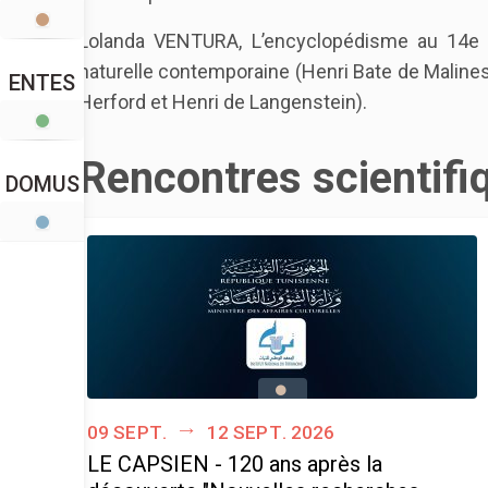
Lolanda VENTURA, L’encyclopédisme au 14e 
naturelle contemporaine (Henri Bate de Malin
ENTES
Herford et Henri de Langenstein).
Rencontres scientifi
DOMUS
09 sept.
12 sept. 2026
LE CAPSIEN - 120 ans après la