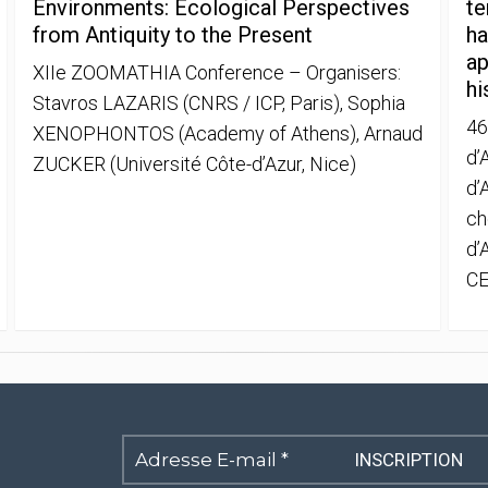
Environments: Ecological Perspectives
te
from Antiquity to the Present
ha
ap
XIIe ZOOMATHIA Conference – Organisers:
hi
Stavros LAZARIS (CNRS / ICP, Paris), Sophia
46
XENOPHONTOS (Academy of Athens), Arnaud
d’
ZUCKER (Université Côte-d’Azur, Nice)
d’
ch
d’
CE
Adresse
E-