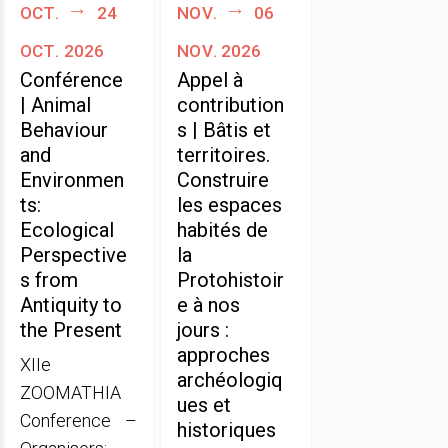
oct.
24
nov.
06
oct. 2026
nov. 2026
Conférence
Appel à
| Animal
contribution
Behaviour
s | Bâtis et
and
territoires.
Environmen
Construire
ts:
les espaces
Ecological
habités de
Perspective
la
s from
Protohistoir
Antiquity to
e à nos
the Present
jours :
approches
XIIe
archéologiq
ZOOMATHIA
ues et
Conference –
historiques