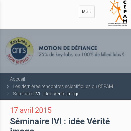
Aller
au
Menu
contenu
principal
Accueil
Les dernières rencontres scientifiques du CEPAM
Séminaire IVI : idée Vérité image
17 avril 2015
Séminaire IVI : idée Vérité