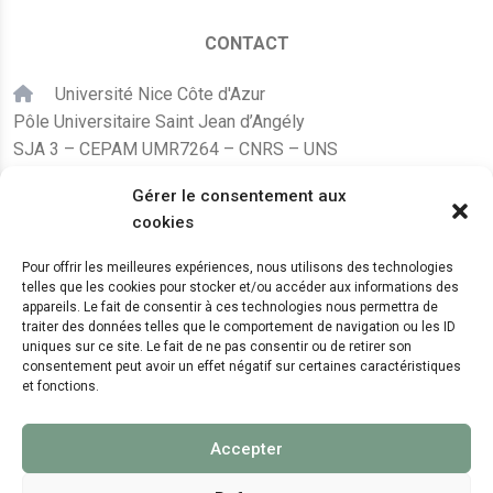
CONTACT
Université Nice Côte d'Azur
Pôle Universitaire Saint Jean d’Angély
SJA 3 – CEPAM UMR7264 – CNRS – UNS
24, avenue des Diables Bleus
Gérer le consentement aux
F – 06300 Nice
cookies
karine.fleurot@cnrs.fr
Pour offrir les meilleures expériences, nous utilisons des technologies
telles que les cookies pour stocker et/ou accéder aux informations des
+33 (0)4 89 15 24 08
appareils. Le fait de consentir à ces technologies nous permettra de
traiter des données telles que le comportement de navigation ou les ID
uniques sur ce site. Le fait de ne pas consentir ou de retirer son
LE CEPAM EST HÉBERGÉ PAR
consentement peut avoir un effet négatif sur certaines caractéristiques
et fonctions.
Accepter