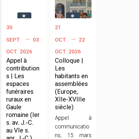
30
21
sept.
03
oct.
22
oct. 2026
oct. 2026
Appel à
Colloque |
contribution
Les
s | Les
habitants en
espaces
assemblées
funéraires
(Europe,
ruraux en
XIIe-XVIIIe
Gaule
siècle)
romaine (Ier
Appel à
s. av. J.-C.
communicatio
au VIe s.
ns, 15 mars
apr. J.-C.)