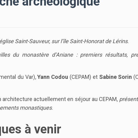
erche archéologique
l’église Saint-Sauveur, sur l’île Saint-Honorat de Lérins
.
illes du monastère d’Aniane : premiers résultats, pr
mental du Var),
Yann Codou
(CEPAM) et
Sabine Sorin
(C
en architecture actuellement en séjour au CEPAM,
présent
issements monastiques
.
ques à venir