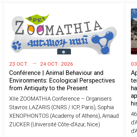
23 oct.
24 oct. 2026
03
Conférence | Animal Behaviour and
Ap
Environments: Ecological Perspectives
te
from Antiquity to the Present
ha
ap
XIIe ZOOMATHIA Conference – Organisers:
hi
Stavros LAZARIS (CNRS / ICP, Paris), Sophia
46
XENOPHONTOS (Academy of Athens), Arnaud
d’
ZUCKER (Université Côte-d’Azur, Nice)
d’