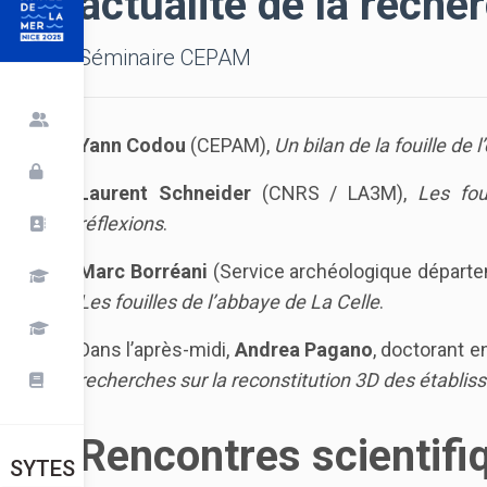
actualité de la rech
Séminaire CEPAM
Yann Codou
(CEPAM),
Un bilan de la fouille de 
Laurent Schneider
(CNRS / LA3M),
Les fou
réflexions
.
Marc Borréani
(Service archéologique départe
Les fouilles de l’abbaye de La Celle
.
Dans l’après-midi,
Andrea Pagano
, doctorant 
recherches sur la reconstitution 3D des établ
Rencontres scientifi
SYTES